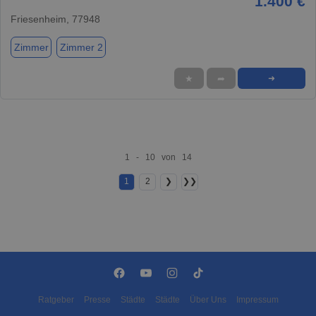
1.400 €
Friesenheim, 77948
Zimmer
Zimmer 2
★
➦
➜
1 - 10 von 14
1
2
❯
❯❯
Ratgeber
Presse
Städte
Städte
Über Uns
Impressum