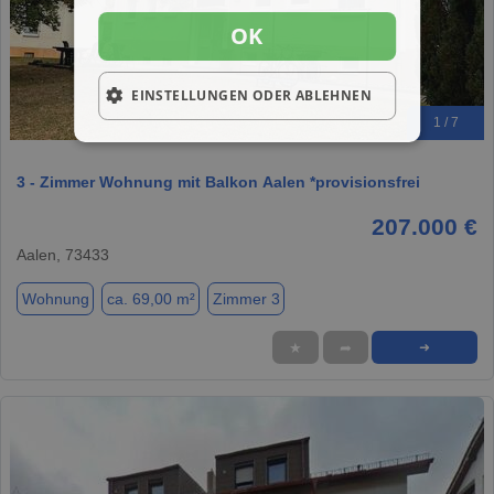
OK
EINSTELLUNGEN ODER ABLEHNEN
1 / 7
3 - Zimmer Wohnung mit Balkon Aalen *provisionsfrei
207.000 €
Aalen, 73433
Wohnung
ca. 69,00 m²
Zimmer 3
★
➦
➜