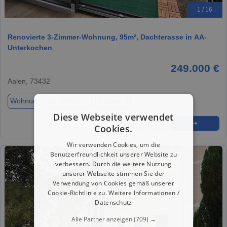
1 / 16
Renovierte 3-Zimmer-Wohnung, 95m², Dachterasse in AA-
Unterkochen
249.000 €
Aalen, 73432
Wohnung
ca. 95,00 m²
Zimmer 3
Diese Webseite verwendet
★
➦
➜
Cookies.
Wir verwenden Cookies, um die
Benutzerfreundlichkeit unserer Website zu
verbessern. Durch die weitere Nutzung
unserer Webseite stimmen Sie der
Verwendung von Cookies gemäß unserer
Cookie-Richtlinie zu.
Weitere Informationen /
Datenschutz
Alle Partner anzeigen
(709) →