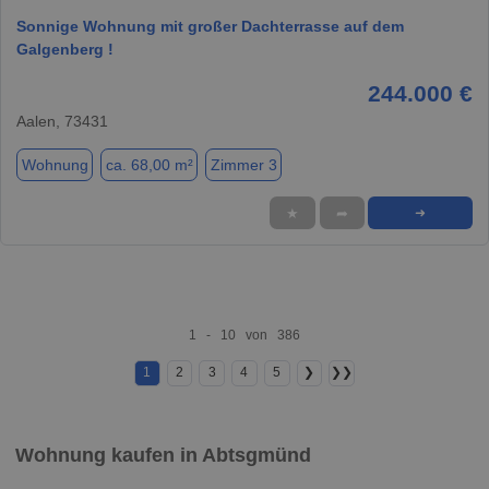
Sonnige Wohnung mit großer Dachterrasse auf dem
Galgenberg !
244.000 €
Aalen, 73431
Wohnung
ca. 68,00 m²
Zimmer 3
★
➦
➜
1 - 10 von 386
1
2
3
4
5
❯
❯❯
Wohnung kaufen in Abtsgmünd