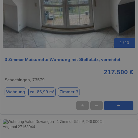
1 / 13
3 Zimmer Maisonette Wohnung mit Stellplatz, vermietet
217.500 €
Schechingen, 73579
Wohnung
ca. 86,99 m²
Zimmer 3
★
➦
➜