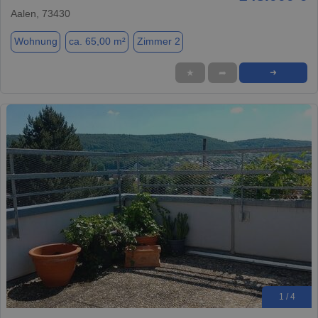
Aalen, 73430
Wohnung
ca. 65,00 m²
Zimmer 2
★
➦
➜
1 / 4