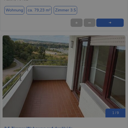
Wohnung
ca. 79,23 m²
Zimmer 3.5
★
➦
➜
1 / 9