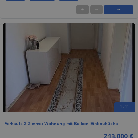
★
➦
➜
1 / 11
Verkaufe 2 Zimmer Wohnung mit Balkon-Einbauküche
248.000 €