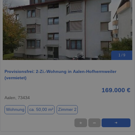
1 / 9
Provisionsfrei: 2-Zi.-Wohnung in Aalen-Hofherrnweiler
(vermietet)
169.000 €
Aalen, 73434
Wohnung
ca. 50,00 m²
Zimmer 2
★
➦
➜