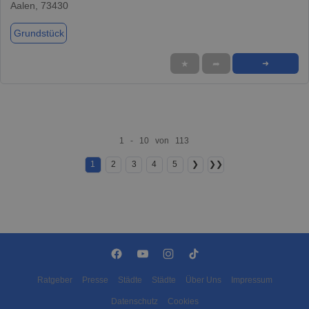
Aalen, 73430
Grundstück
★
➦
➜
1 - 10 von 113
1
2
3
4
5
❯
❯❯
Ratgeber
Presse
Städte
Städte
Über Uns
Impressum
Datenschutz
Cookies