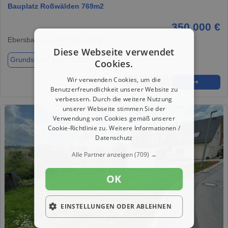
Bauplatz Roßwälden 769m2
350.000 €
Ebersbach an der Fils, 73061
Diese Webseite verwendet
Grundstück
ca. 769,00 m²
Cookies.
Wir verwenden Cookies, um die
★
➦
➜
Benutzerfreundlichkeit unserer Website zu
verbessern. Durch die weitere Nutzung
unserer Webseite stimmen Sie der
Verwendung von Cookies gemäß unserer
Cookie-Richtlinie zu.
Weitere Informationen /
Datenschutz
Alle Partner anzeigen
(709) →
OK
EINSTELLUNGEN ODER ABLEHNEN