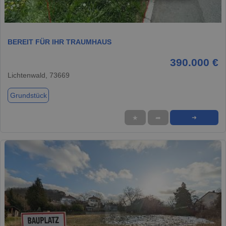
1 / 4
BEREIT FÜR IHR TRAUMHAUS
390.000 €
Lichtenwald, 73669
Grundstück
★
➦
➜