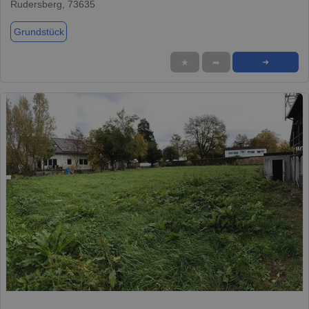
Rudersberg, 73635
Grundstück
★
➦
➜
1 / 13