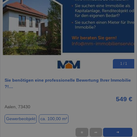
1 / 1
Sie benötigen eine professionelle Bewertung Ihrer Immobilie
?!…
549 €
Aalen, 73430
Gewerbeobjekt
ca. 100,00 m²
★
➦
➜