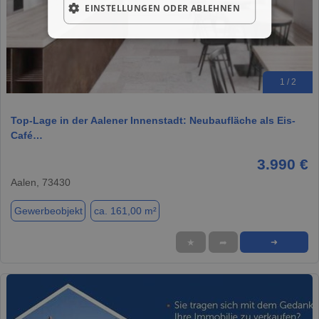
EINSTELLUNGEN ODER ABLEHNEN
1 / 2
Top-Lage in der Aalener Innenstadt: Neubaufläche als Eis-
Café…
3.990 €
Aalen, 73430
Gewerbeobjekt
ca. 161,00 m²
★
➦
➜