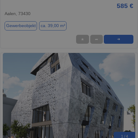
585 €
Aalen, 73430
Gewerbeobjekt
ca. 39,00 m²
★
➦
➜
1 / 4