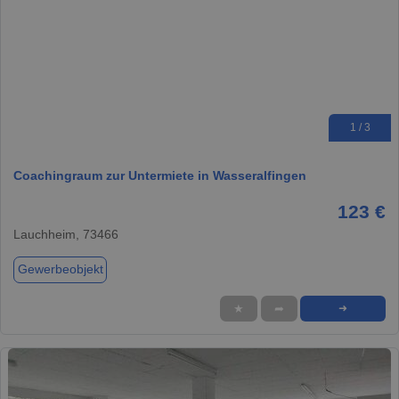
1 / 3
Coachingraum zur Untermiete in Wasseralfingen
123 €
Lauchheim, 73466
Gewerbeobjekt
★
➦
➜