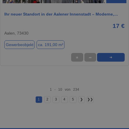
Ihr neuer Standort in der Aalener Innenstadt – Moderne,…
17 €
Aalen, 73430
Gewerbeobjekt
ca. 191,00 m²
★
➦
➜
1 - 10 von 234
1
2
3
4
5
❯
❯❯