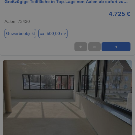
Großzügige Teilfläche in Top-Lage von Aalen ab sofort zu…
4.725 €
Aalen, 73430
Gewerbeobjekt
ca. 500,00 m²
★
➦
➜