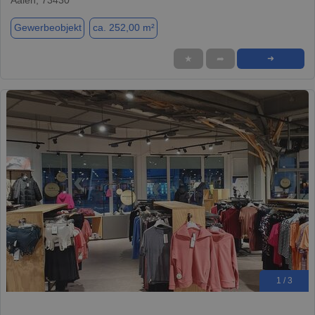
Gewerbeobjekt
ca. 252,00 m²
★
➦
➜
1 / 3