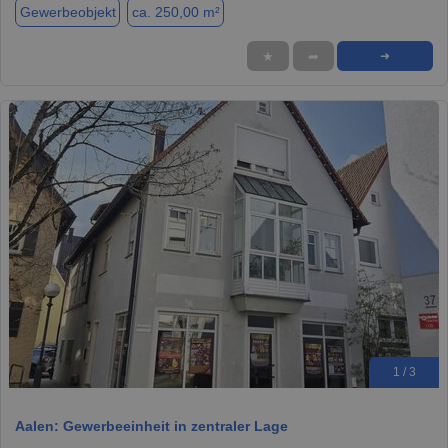
Gewerbeobjekt
ca. 250,00 m²
★
➦
➜
1 / 3
Aalen: Gewerbeeinheit in zentraler Lage