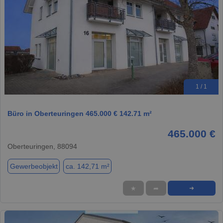
1 / 1
Büro in Oberteuringen 465.000 € 142.71 m²
465.000 €
Oberteuringen, 88094
Gewerbeobjekt
ca. 142,71 m²
★
➦
➜