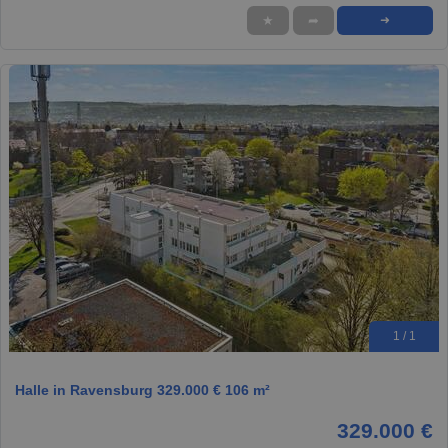
★
➦
➜
1 / 1
Halle in Ravensburg 329.000 € 106 m²
329.000 €