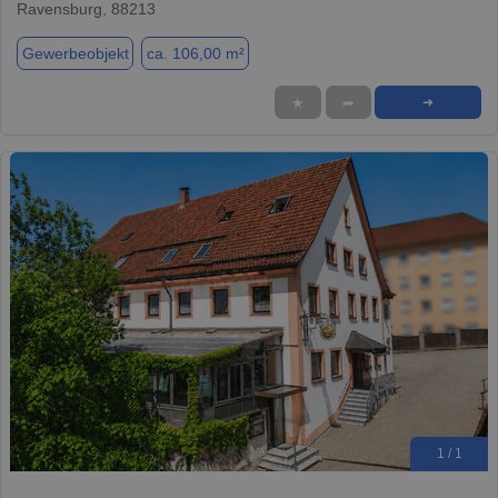
Ravensburg, 88213
Gewerbeobjekt
ca. 106,00 m²
★
➦
➜
1 / 1