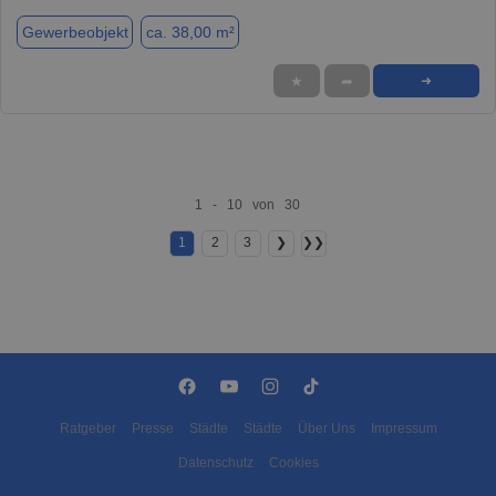
Gewerbeobjekt
ca. 38,00 m²
★
➦
➜
1 - 10 von 30
1
2
3
❯
❯❯
Ratgeber
Presse
Städte
Städte
Über Uns
Impressum
Datenschutz
Cookies