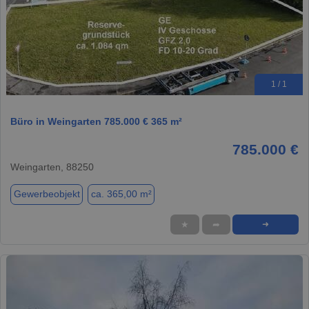
1 / 1
Büro in Weingarten 785.000 € 365 m²
785.000 €
Weingarten, 88250
Gewerbeobjekt
ca. 365,00 m²
★
➦
➜