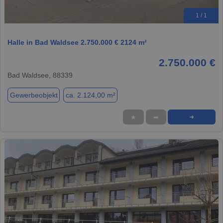
1 / 1
Halle in Bad Waldsee 2.750.000 € 2124 m²
2.750.000 €
Bad Waldsee, 88339
Gewerbeobjekt
ca. 2.124,00 m²
★
➦
➜