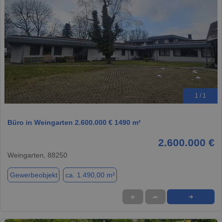
1 / 1
Büro in Weingarten 2.600.000 € 1490 m²
2.600.000 €
Weingarten, 88250
Gewerbeobjekt
ca. 1.490,00 m²
★
➦
➜