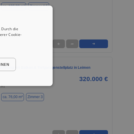
ca. 100,00 m²
Zimmer 4.5
 Durch die
erer Cookie-
★
➦
➜
HNEN
ohnung mit Balkon & Tiefgaragenstellplatz in Leimen
320.000 €
181
ca. 76,00 m²
Zimmer 3