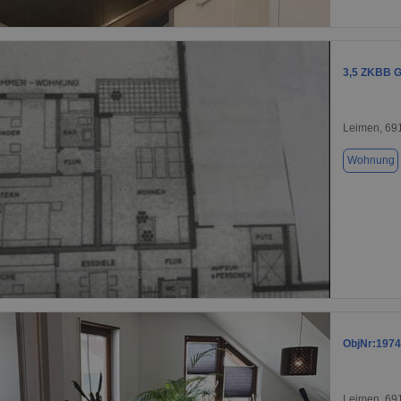
1 / 11
3,5 ZKBB 
Leimen, 69
Wohnung
1 / 10
ObjNr:1974
Leimen, 69