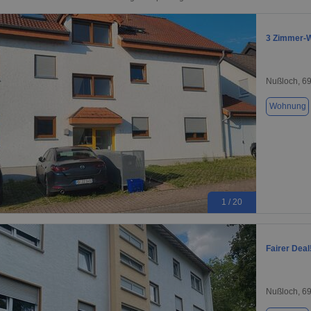
3 Zimmer-Wo
Nußloch, 6
Wohnung
1 / 20
Fairer Dea
Nußloch, 6