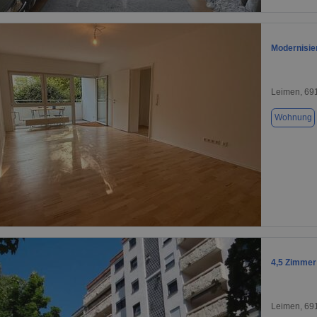
1 / 6
Modernisie
Leimen, 69
Wohnung
1 / 12
4,5 Zimmer
Leimen, 69