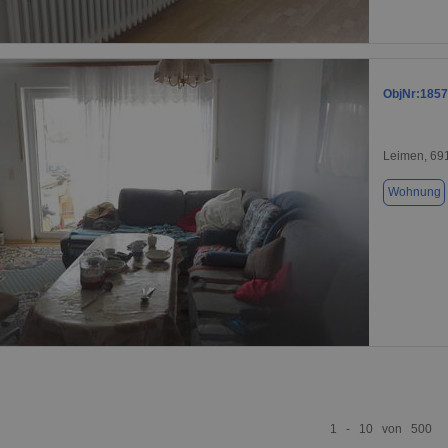
1 / 9
ObjNr:1857
Leimen, 69
Wohnung
1 / 6
1 - 10 von 500