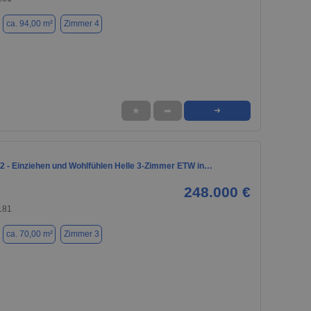
ca. 94,00 m²
Zimmer 4
★
➦
➜
2 - Einziehen und Wohlfühlen Helle 3-Zimmer ETW in…
248.000 €
181
ca. 70,00 m²
Zimmer 3