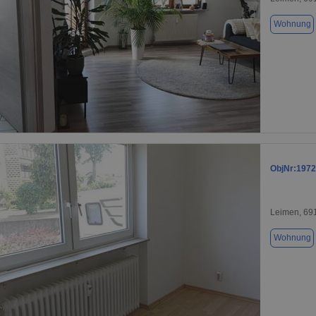
Wohnung
1 / 13
ObjNr:1972
Leimen, 69
Wohnung