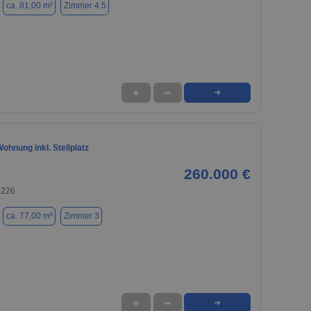
ca. 81,00 m²
Zimmer 4.5
★
➦
➜
hnung inkl. Stellplatz
260.000 €
9226
ca. 77,00 m²
Zimmer 3
★
➦
➜