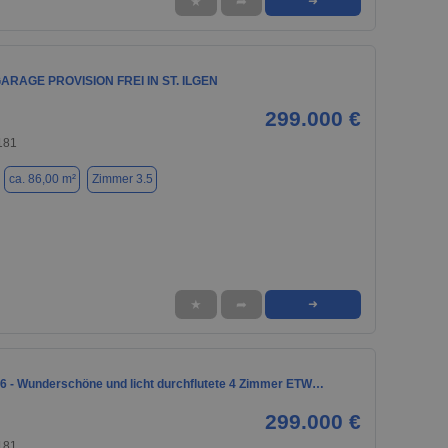
★
➦
➜
GARAGE PROVISION FREI IN ST. ILGEN
299.000 €
181
ca. 86,00 m²
Zimmer 3.5
★
➦
➜
6 - Wunderschöne und licht durchflutete 4 Zimmer ETW…
299.000 €
181