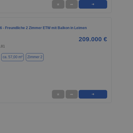
★
➦
➜
6 - Freundliche 2 Zimmer ETW mit Balkon in Leimen
209.000 €
181
ca. 57,00 m²
Zimmer 2
★
➦
➜