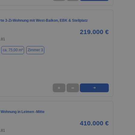
rte 3-Zi-Wohnung mit West-Balkon, EBK & Stellplatz
219.000 €
181
ca. 75,00 m²
Zimmer 3
★
➦
➜
 Wohnung in Leimen -Mitte
410.000 €
181