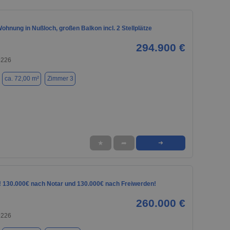
hnung in Nußloch, großen Balkon incl. 2 Stellplätze
294.900 €
9226
ca. 72,00 m²
Zimmer 3
★
➦
➜
l! 130.000€ nach Notar und 130.000€ nach Freiwerden!
260.000 €
9226