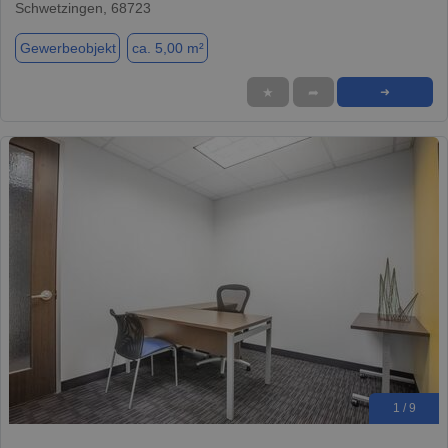
Schwetzingen, 68723
Gewerbeobjekt
ca. 5,00 m²
★
➦
➜
1 / 9