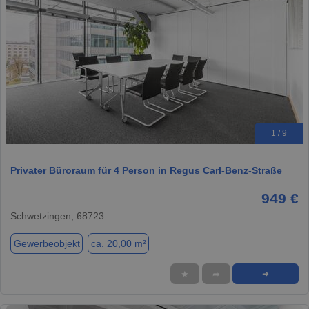
1 / 9
Privater Büroraum für 4 Person in Regus Carl-Benz-Straße
949 €
Schwetzingen, 68723
Gewerbeobjekt
ca. 20,00 m²
★
➦
➜