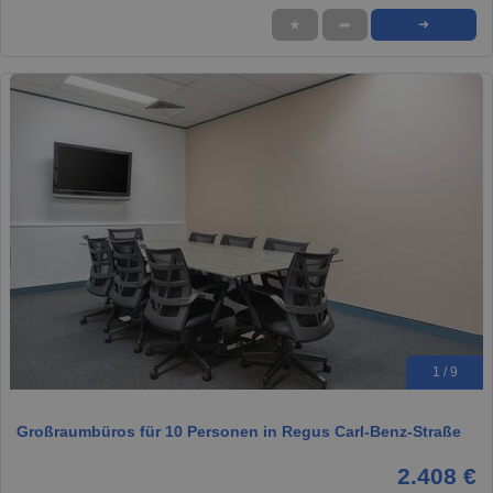
★
➦
➜
1 / 9
Großraumbüros für 10 Personen in Regus Carl-Benz-Straße
2.408 €