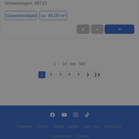
Schwetzingen, 68723
Gewerbeobjekt
ca. 45,00 m²
★
➦
➜
1 - 10 von 500
1
2
3
4
5
❯
❯❯
Ratgeber
Presse
Städte
Städte
Über Uns
Impressum
Datenschutz
Cookies