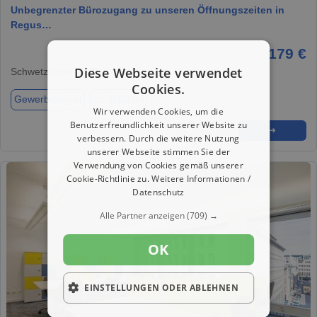
Unbegrenzter Bürozugang zu unseren Öffnungszeiten in
Regus…
179 €
Diese Webseite verwendet
Schwetzingen, 68723
Cookies.
Gewerbeobjekt
ca. 8,00 m²
Wir verwenden Cookies, um die
Benutzerfreundlichkeit unserer Website zu
★
➦
➜
verbessern. Durch die weitere Nutzung
unserer Webseite stimmen Sie der
Verwendung von Cookies gemäß unserer
Cookie-Richtlinie zu.
Weitere Informationen /
Datenschutz
Alle Partner anzeigen
(709) →
OK
EINSTELLUNGEN ODER ABLEHNEN