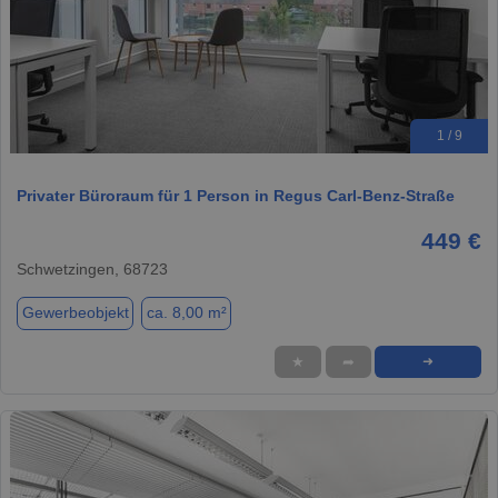
1 / 9
Privater Büroraum für 1 Person in Regus Carl-Benz-Straße
449 €
Schwetzingen, 68723
Gewerbeobjekt
ca. 8,00 m²
★
➦
➜