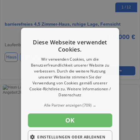
1 / 12
barrierefreies 4,5 Zimmer-Haus, ruhige Lage, Fernsicht
470.000 €
Diese Webseite verwendet
Laufenburg (Baden), 79725
Cookies.
Haus
ca. 112,00 m²
Zimmer 4.5
Wir verwenden Cookies, um die
Benutzerfreundlichkeit unserer Website zu
verbessern. Durch die weitere Nutzung
★
➦
➜
unserer Webseite stimmen Sie der
Verwendung von Cookies gemäß unserer
Cookie-Richtlinie zu.
Weitere Informationen /
Datenschutz
Alle Partner anzeigen
(709) →
OK
EINSTELLUNGEN ODER ABLEHNEN