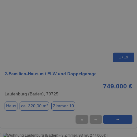
1 / 19
2-Familien-Haus mit ELW und Doppelgarage
749.000 €
Laufenburg (Baden), 79725
Haus
ca. 320,00 m²
Zimmer 10
★
➦
➜