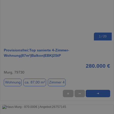
1 / 20
Provisionsfrei:Top sanierte 4-Zimmer-
Wohnung|87m²|Balkon|EBK|2StP
280.000 €
Murg, 79730
Wohnung
ca. 87,00 m²
Zimmer 4
★
➦
➜