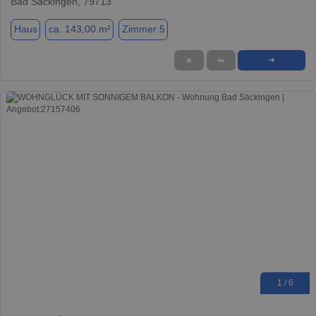
Bad Säckingen, 79713
Haus
ca. 143,00 m²
Zimmer 5
★
➦
➜
1 / 6