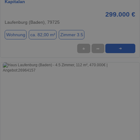
Kapitalan
299.000 €
Laufenburg (Baden), 79725
Wohnung
ca. 82,00 m²
Zimmer 3.5
★
➦
➜