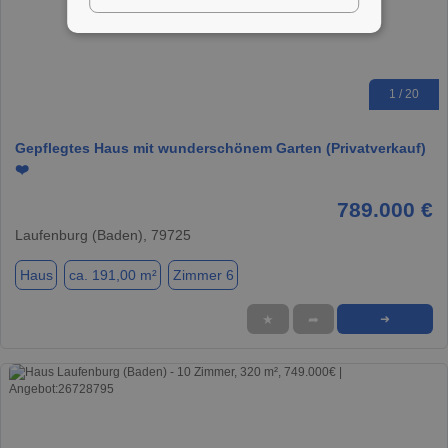
1 / 20
Gepflegtes Haus mit wunderschönem Garten (Privatverkauf)
❤️
789.000 €
Laufenburg (Baden), 79725
Haus
ca. 191,00 m²
Zimmer 6
★
➦
➜