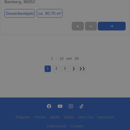
Bamberg, 96052
Gewerbeobjekt
ca. 90,70 m²
★
➦
➜
1 - 10 von 28
1
2
3
❯
❯❯
Ratgeber
Presse
Städte
Städte
Über Uns
Impressum
Datenschutz
Cookies