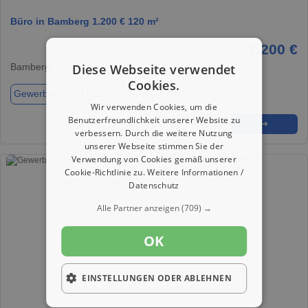
Büro in Bamberg 1.200 € 120 m²
1.200 €
Bamberg, 96050
Diese Webseite verwendet
Cookies.
Gewerbeobjekt
ca. 120,00 m²
Wir verwenden Cookies, um die
Benutzerfreundlichkeit unserer Website zu
★
➦
➜
verbessern. Durch die weitere Nutzung
unserer Webseite stimmen Sie der
Verwendung von Cookies gemäß unserer
Cookie-Richtlinie zu.
Weitere Informationen /
Datenschutz
Alle Partner anzeigen
(709) →
OK
EINSTELLUNGEN ODER ABLEHNEN