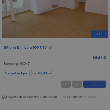
1 / 1
Büro in Bamberg 650 € 65 m²
650 €
Bamberg, 96047
Gewerbeobjekt
ca. 65,00 m²
★
➦
➜