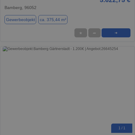
Bamberg, 96052
Gewerbeobjekt
ca. 375,44 m²
★
➦
➜
1 / 1