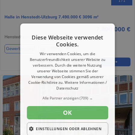
1 / 1
Halle in Henstedt-Ulzburg 7.490.000 € 3096 m²
7.490.000 €
Diese Webseite verwendet
Henstedt-Ulzburg, 24558
Cookies.
Gewerbeobjekt
ca. 3.096,00 m²
Wir verwenden Cookies, um die
Benutzerfreundlichkeit unserer Website zu
★
➦
➜
verbessern. Durch die weitere Nutzung
unserer Webseite stimmen Sie der
Verwendung von Cookies gemäß unserer
Cookie-Richtlinie zu.
Weitere Informationen /
Datenschutz
Alle Partner anzeigen
(709) →
OK
EINSTELLUNGEN ODER ABLEHNEN