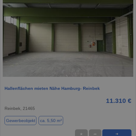
1 / 7
Hallenflächen mieten Nähe Hamburg- Reinbek
11.310 €
Reinbek, 21465
Gewerbeobjekt
ca. 5,50 m²
★
➦
➜