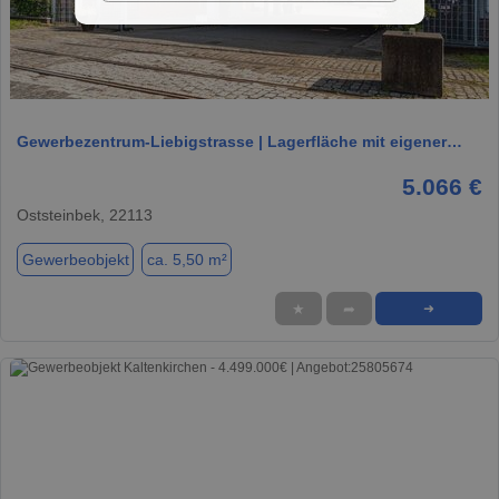
1 / 7
Gewerbezentrum-Liebigstrasse | Lagerfläche mit eigener…
5.066 €
Oststeinbek, 22113
Gewerbeobjekt
ca. 5,50 m²
★
➦
➜