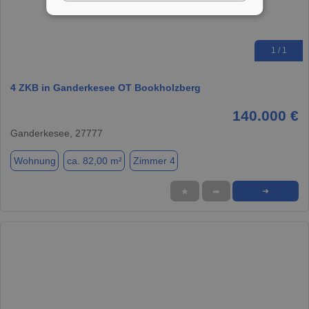
1 / 1
4 ZKB in Ganderkesee OT Bookholzberg
140.000 €
Ganderkesee, 27777
Wohnung
ca. 82,00 m²
Zimmer 4
★
➦
➜