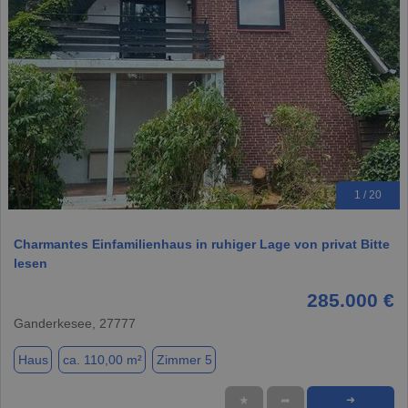
1 / 20
Charmantes Einfamilienhaus in ruhiger Lage von privat Bitte
lesen
285.000 €
Ganderkesee, 27777
Haus
ca. 110,00 m²
Zimmer 5
★
➦
➜