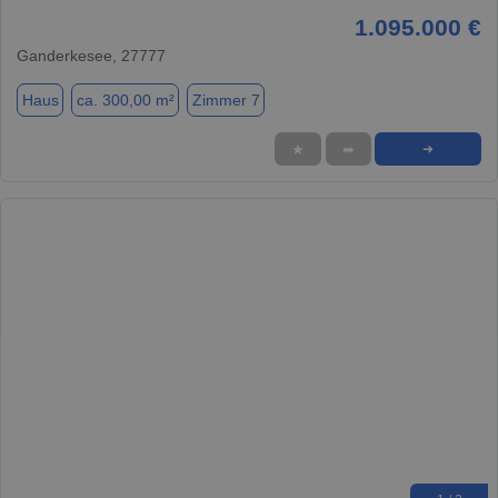
1.095.000 €
Ganderkesee, 27777
Haus
ca. 300,00 m²
Zimmer 7
★
➦
➜