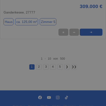
309.000 €
Ganderkesee, 27777
Haus
ca. 125,00 m²
Zimmer 5
★
➦
➜
1 - 10 von 500
1
2
3
4
5
❯
❯❯