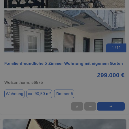
1 / 12
Familienfreundliche 5-Zimmer-Wohnung mit eigenem Garten
299.000 €
Weißenthurm, 56575
Wohnung
ca. 90,50 m²
Zimmer 5
★
➦
➜