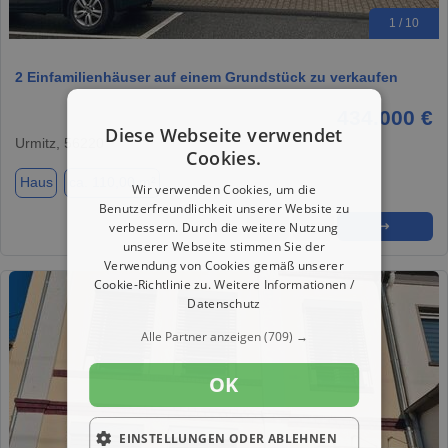
1 / 10
2 Einfamilienhäuser auf einem Grundstück zu verkaufen
434.000 €
Diese Webseite verwendet
Urmitz, 56220
Cookies.
Haus
ca. 110,00 m²
Wir verwenden Cookies, um die
Benutzerfreundlichkeit unserer Website zu
verbessern. Durch die weitere Nutzung
★
➦
➜
unserer Webseite stimmen Sie der
Verwendung von Cookies gemäß unserer
Cookie-Richtlinie zu.
Weitere Informationen /
Datenschutz
Alle Partner anzeigen
(709) →
OK
EINSTELLUNGEN ODER ABLEHNEN