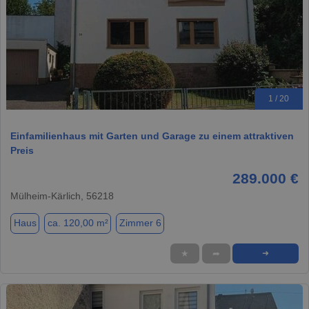
1 / 20
Einfamilienhaus mit Garten und Garage zu einem attraktiven
Preis
289.000 €
Mülheim-Kärlich, 56218
Haus
ca. 120,00 m²
Zimmer 6
★
➦
➜