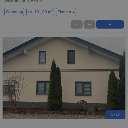
Weißenthurm, 56575
Wohnung
ca. 101,00 m²
Zimmer 4
★
➦
➜
1 / 20