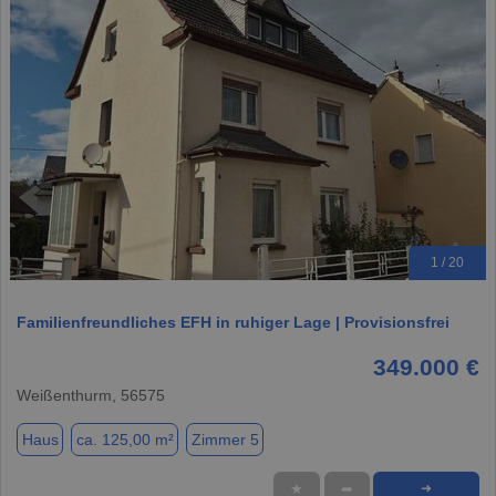
1 / 20
Familienfreundliches EFH in ruhiger Lage | Provisionsfrei
349.000 €
Weißenthurm, 56575
Haus
ca. 125,00 m²
Zimmer 5
★
➦
➜