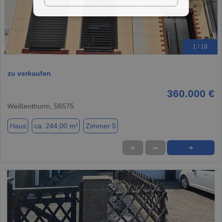
1 / 16
zu verkaufen
360.000 €
Weißenthurm, 56575
Haus
ca. 244,00 m²
Zimmer 5
★
➦
➜