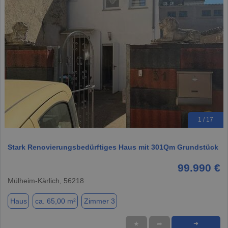
1 / 17
Stark Renovierungsbedürftiges Haus mit 301Qm Grundstück
99.990 €
Mülheim-Kärlich, 56218
Haus
ca. 65,00 m²
Zimmer 3
★
➦
➜