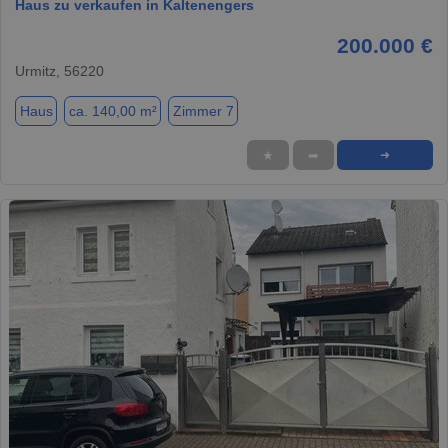
Haus zu verkaufen in Kaltenengers
200.000 €
Urmitz, 56220
Haus
ca. 140,00 m²
Zimmer 7
★
➦
➜