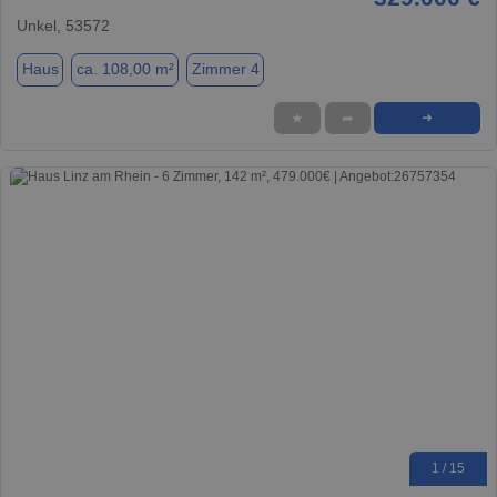
Unkel, 53572
Haus
ca. 108,00 m²
Zimmer 4
★
➦
➜
1 / 15