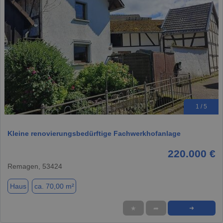
1 / 5
Kleine renovierungsbedürftige Fachwerkhofanlage
220.000 €
Remagen, 53424
Haus
ca. 70,00 m²
★
➦
➜