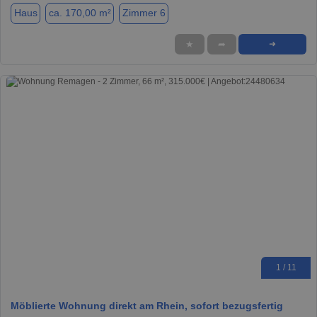
Haus
ca. 170,00 m²
Zimmer 6
★
➦
➜
1 / 11
Möblierte Wohnung direkt am Rhein, sofort bezugsfertig