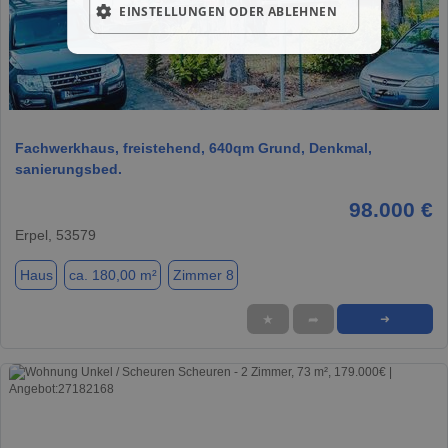
EINSTELLUNGEN ODER ABLEHNEN
1 / 8
Fachwerkhaus, freistehend, 640qm Grund, Denkmal,
sanierungsbed.
98.000 €
Erpel, 53579
Haus
ca. 180,00 m²
Zimmer 8
★
➦
➜