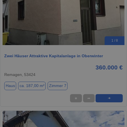
1 / 8
Zwei Häuser Attraktive Kapitalanlage in Oberwinter
360.000 €
Remagen, 53424
Haus
ca. 187,00 m²
Zimmer 7
★
➦
➜