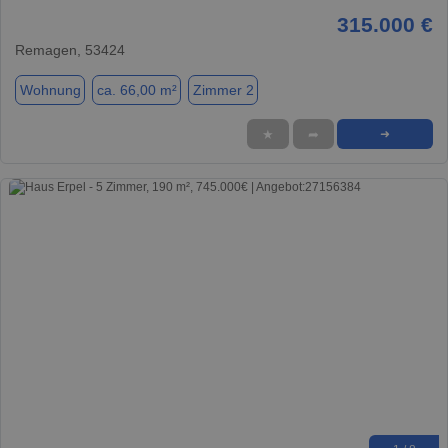
315.000 €
Remagen, 53424
Wohnung
ca. 66,00 m²
Zimmer 2
★
➦
➜