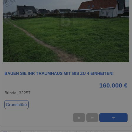
1 / 2
BAUEN SIE IHR TRAUMHAUS MIT BIS ZU 4 EINHEITEN!
160.000 €
Bünde, 32257
Grundstück
★
➦
➜