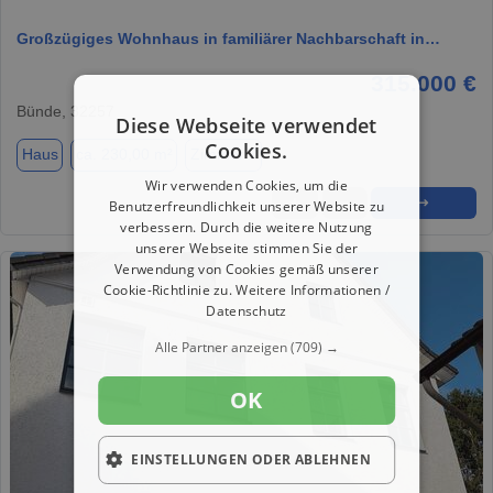
Großzügiges Wohnhaus in familiärer Nachbarschaft in…
315.000 €
Bünde, 32257
Diese Webseite verwendet
Cookies.
Haus
ca. 230,00 m²
Zimmer 7
Wir verwenden Cookies, um die
★
➦
➜
Benutzerfreundlichkeit unserer Website zu
verbessern. Durch die weitere Nutzung
unserer Webseite stimmen Sie der
Verwendung von Cookies gemäß unserer
Cookie-Richtlinie zu.
Weitere Informationen /
Datenschutz
Alle Partner anzeigen
(709) →
OK
EINSTELLUNGEN ODER ABLEHNEN