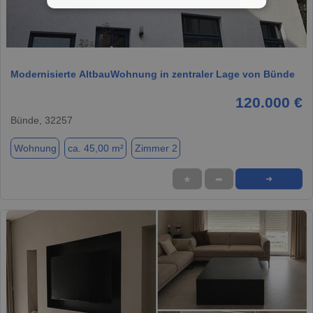
1 / 10
Modernisierte AltbauWohnung in zentraler Lage von Bünde
120.000 €
Bünde, 32257
Wohnung
ca. 45,00 m²
Zimmer 2
★
➦
➜