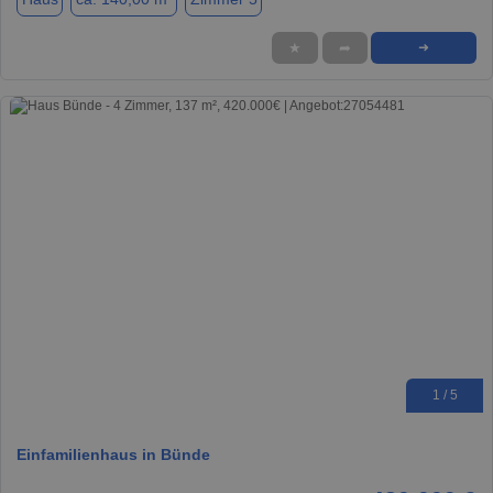
★
➦
➜
1 / 5
Einfamilienhaus in Bünde