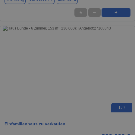
★
➦
➜
1 / 7
Einfamilienhaus zu verkaufen