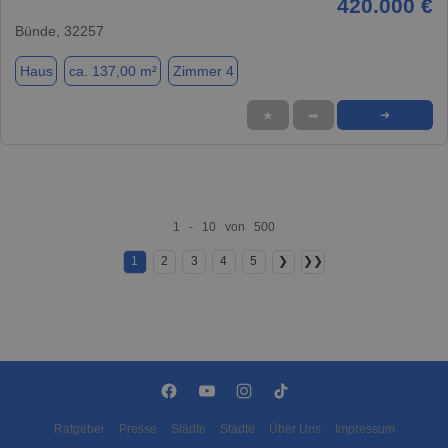
420.000 €
Bünde, 32257
Haus
ca. 137,00 m²
Zimmer 4
★
➦
➜
1 - 10 von 500
1
2
3
4
5
❯
❯❯
Ratgeber
Presse
Städte
Städte
Über Uns
Impressum