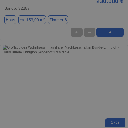
230.000 €
Bünde, 32257
Haus
ca. 153,00 m²
Zimmer 6
★
➦
➜
1 / 28