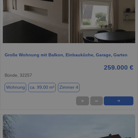
1 / 4
Große Wohnung mit Balkon, Einbauküche, Garage, Garten
259.000 €
Bünde, 32257
Wohnung
ca. 99,00 m²
Zimmer 4
★
➦
➜