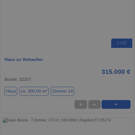
1 / 17
Haus zu Verkaufen
315.000 €
Bünde, 32257
Haus
ca. 300,00 m²
Zimmer 14
★
➦
➜