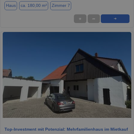
Haus
ca. 180,00 m²
Zimmer 7
★
➦
➜
1 / 5
Top-Investment mit Potenzial: Mehrfamilienhaus im Mietkauf