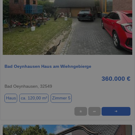
1 / 16
Bad Oeynhausen Haus am Wiehngebierge
360.000 €
Bad Oeynhausen, 32549
Haus
ca. 120,00 m²
Zimmer 5
★
➦
➜