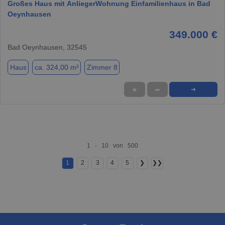
Großes Haus mit AnliegerWohnung Einfamilienhaus in Bad
Oeynhausen
349.000 €
Bad Oeynhausen, 32545
Haus
ca. 324,00 m²
Zimmer 8
★
➦
➜
1 - 10 von 500
1
2
3
4
5
❯
❯❯