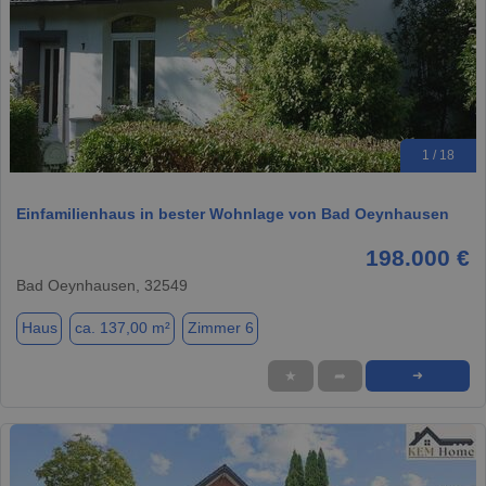
1 / 18
Einfamilienhaus in bester Wohnlage von Bad Oeynhausen
198.000 €
Bad Oeynhausen, 32549
Haus
ca. 137,00 m²
Zimmer 6
★
➦
➜