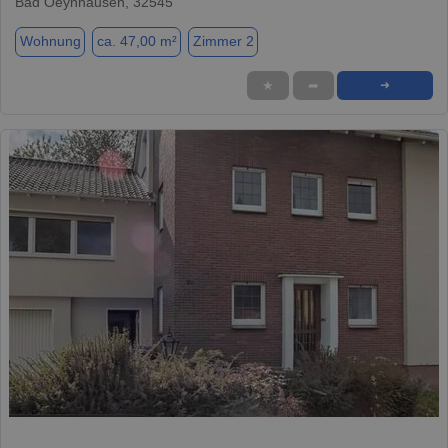
Bad Oeynhausen, 32545
Wohnung
ca. 47,00 m²
Zimmer 2
★
➦
➜
1 / 20