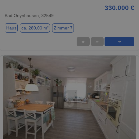
330.000 €
Bad Oeynhausen, 32549
Haus
ca. 280,00 m²
Zimmer 7
★
➦
➜