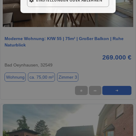
EINSTELLUNGEN ODER ABLEHNEN
1 / 5
Moderne Wohnung: KfW 55 | 75m² | Großer Balkon | Ruhe
Naturblick
269.000 €
Bad Oeynhausen, 32549
Wohnung
ca. 75,00 m²
Zimmer 3
★
➦
➜