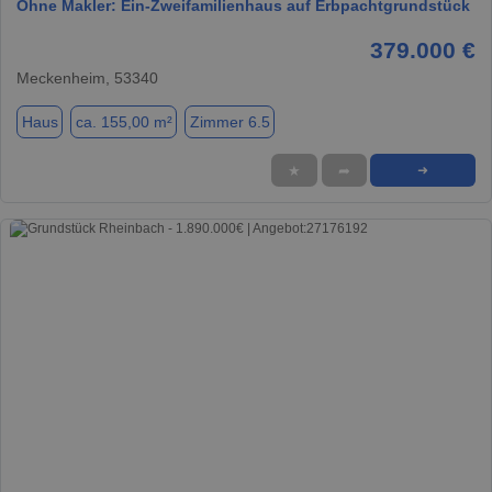
Ohne Makler: Ein-Zweifamilienhaus auf Erbpachtgrundstück
379.000 €
Meckenheim, 53340
Haus
ca. 155,00 m²
Zimmer 6.5
★
➦
➜