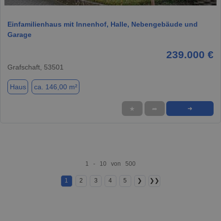
Einfamilienhaus mit Innenhof, Halle, Nebengebäude und
Garage
239.000 €
Grafschaft, 53501
Haus
ca. 146,00 m²
★
➦
➜
1 - 10 von 500
1
2
3
4
5
❯
❯❯