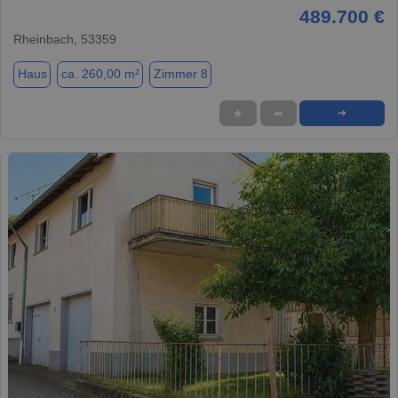
489.700 €
Rheinbach, 53359
Haus
ca. 260,00 m²
Zimmer 8
★
➦
➜
1 / 12