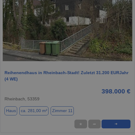
1 / 1
Reihenendhaus in Rheinbach-Stadt! Zuletzt 31.200 EURJahr
(4 WE)
398.000 €
Rheinbach, 53359
Haus
ca. 281,00 m²
Zimmer 11
★
➦
➜