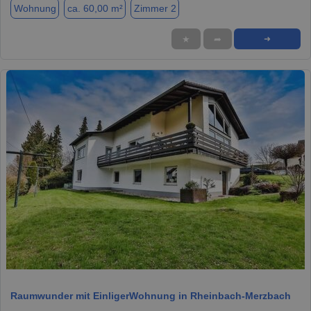
Wohnung
ca. 60,00 m²
Zimmer 2
★
➦
➜
1 / 20
Raumwunder mit EinligerWohnung in Rheinbach-Merzbach