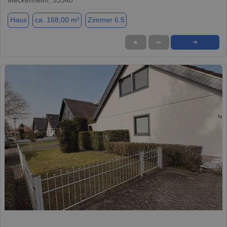
Haus
ca. 168,00 m²
Zimmer 6.5
★
➦
➜
1 / 20