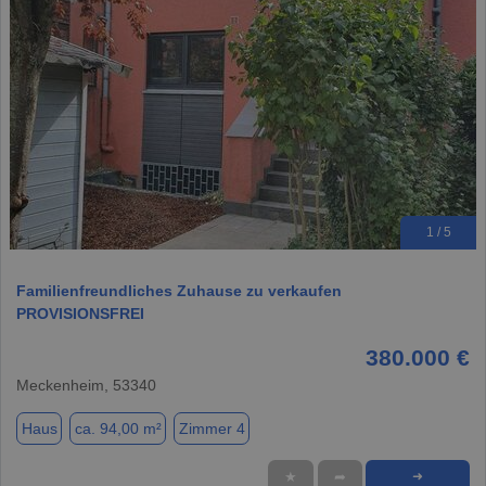
1 / 5
Familienfreundliches Zuhause zu verkaufen
PROVISIONSFREI
380.000 €
Meckenheim, 53340
Haus
ca. 94,00 m²
Zimmer 4
★
➦
➜