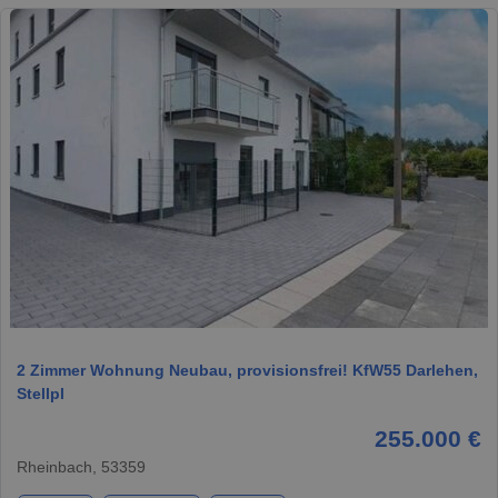
1 / 5
2 Zimmer Wohnung Neubau, provisionsfrei! KfW55 Darlehen,
Stellpl
255.000 €
Rheinbach, 53359