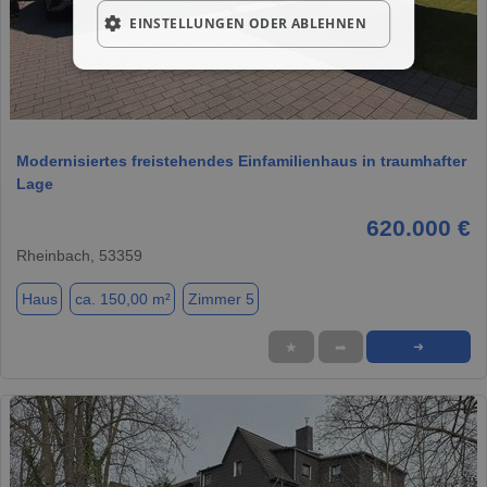
EINSTELLUNGEN ODER ABLEHNEN
1 / 20
Modernisiertes freistehendes Einfamilienhaus in traumhafter
Lage
620.000 €
Rheinbach, 53359
Haus
ca. 150,00 m²
Zimmer 5
★
➦
➜