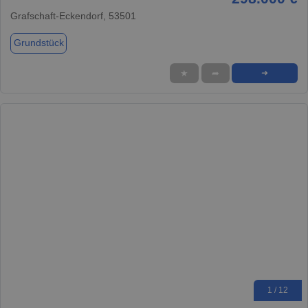
Grafschaft-Eckendorf, 53501
Grundstück
★
➦
➜
1 / 12