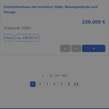
Einfamilienhaus mit Innenhof, Halle, Nebengebäude und
Garage
239.000 €
Grafschaft, 53501
Haus
ca. 146,00 m²
★
➦
➜
1 - 10 von 500
1
2
3
4
5
❯
❯❯