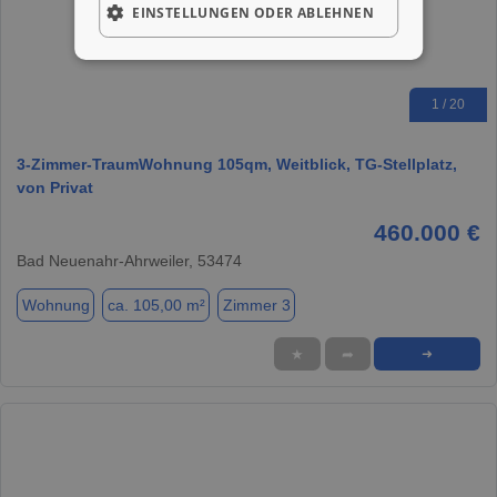
EINSTELLUNGEN ODER ABLEHNEN
1 / 20
3-Zimmer-TraumWohnung 105qm, Weitblick, TG-Stellplatz,
von Privat
460.000 €
Bad Neuenahr-Ahrweiler, 53474
Wohnung
ca. 105,00 m²
Zimmer 3
★
➦
➜