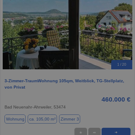
1 / 20
3-Zimmer-TraumWohnung 105qm, Weitblick, TG-Stellplatz,
von Privat
460.000 €
Bad Neuenahr-Ahrweiler, 53474
Wohnung
ca. 105,00 m²
Zimmer 3
★
➦
➜