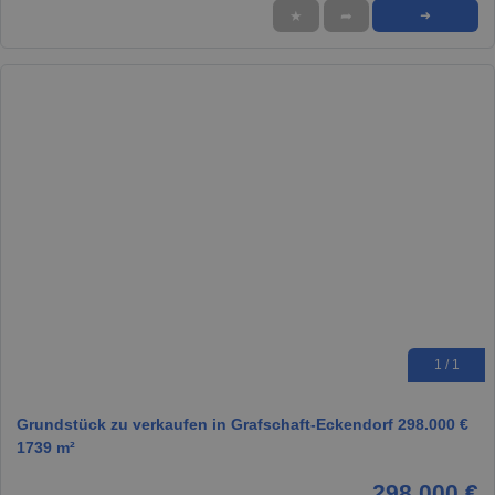
★
➦
➜
1 / 1
Grundstück zu verkaufen in Grafschaft-Eckendorf 298.000 €
1739 m²
298.000 €