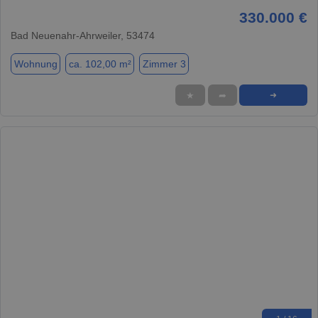
330.000 €
Bad Neuenahr-Ahrweiler, 53474
Wohnung
ca. 102,00 m²
Zimmer 3
★
➦
➜