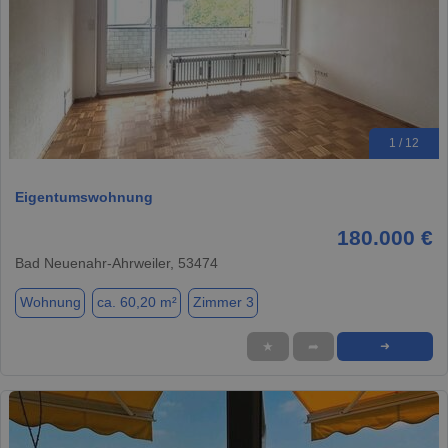
1 / 12
Eigentumswohnung
180.000 €
Bad Neuenahr-Ahrweiler, 53474
Wohnung
ca. 60,20 m²
Zimmer 3
★
➦
➜