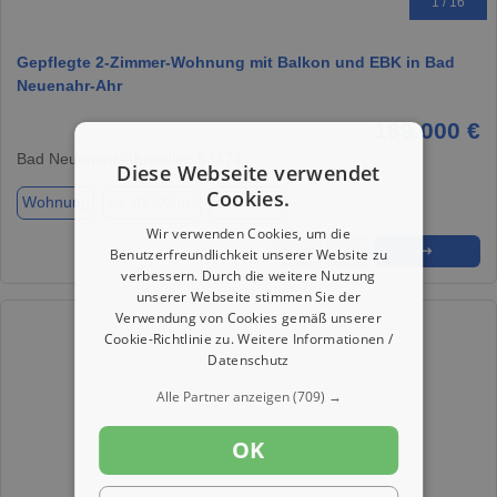
1 / 16
Gepflegte 2-Zimmer-Wohnung mit Balkon und EBK in Bad
Neuenahr-Ahr
169.000 €
Bad Neuenahr-Ahrweiler, 53474
Diese Webseite verwendet
Cookies.
Wohnung
ca. 46,00 m²
Zimmer 2
Wir verwenden Cookies, um die
★
➦
➜
Benutzerfreundlichkeit unserer Website zu
verbessern. Durch die weitere Nutzung
unserer Webseite stimmen Sie der
Verwendung von Cookies gemäß unserer
Cookie-Richtlinie zu.
Weitere Informationen /
Datenschutz
Alle Partner anzeigen
(709) →
OK