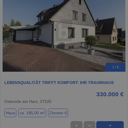
1 / 6
LEBENSQUALITÄT TRIFFT KOMFORT: IHR TRAUMHAUS
330.000 €
Osterode am Harz, 37520
Haus
ca. 185,00 m²
Zimmer 6
★
➦
➜