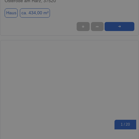
Osterode am Harz, 37520
Haus
ca. 434,00 m²
★
➦
➜
1 / 20