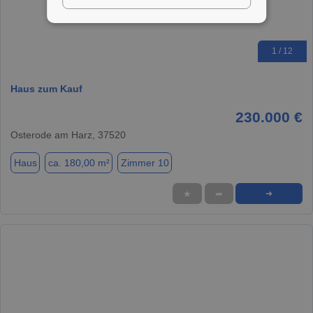
1 / 12
Haus zum Kauf
230.000 €
Osterode am Harz, 37520
Haus
ca. 180,00 m²
Zimmer 10
★
➦
➜