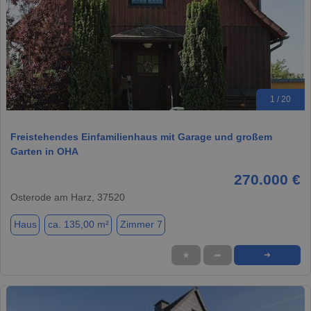
1 / 20
Freistehendes Einfamilienhaus mit Garage und großem
Garten in OHA
270.000 €
Osterode am Harz, 37520
Haus
ca. 135,00 m²
Zimmer 7
★
➦
➜