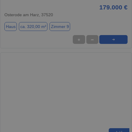
179.000 €
Osterode am Harz, 37520
Haus
ca. 320,00 m²
Zimmer 9
★
➦
➜