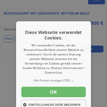
1 / 6
RÜCKZUGSORT MIT GESCHICHTE  MITTEN IM WALD
245.000 €
Osterode am Harz, 37520
Diese Webseite verwendet
Cookies.
Haus
ca. 330,00 m²
Zimmer 12
Wir verwenden Cookies, um die
★
➦
➜
Benutzerfreundlichkeit unserer Website zu
verbessern. Durch die weitere Nutzung
unserer Webseite stimmen Sie der
Verwendung von Cookies gemäß unserer
Cookie-Richtlinie zu.
Weitere Informationen /
Datenschutz
Alle Partner anzeigen
(709) →
OK
EINSTELLUNGEN ODER ABLEHNEN