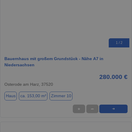
1 / 2
Bauernhaus mit großem Grundstück - Nähe A7 in
Niedersachsen
280.000 €
Osterode am Harz, 37520
Haus
ca. 153,00 m²
Zimmer 10
★
➦
➜