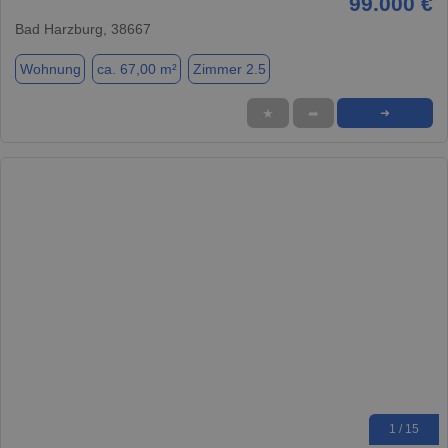
99.000 €
Bad Harzburg, 38667
Wohnung
ca. 67,00 m²
Zimmer 2.5
★
➦
➜
1 / 15