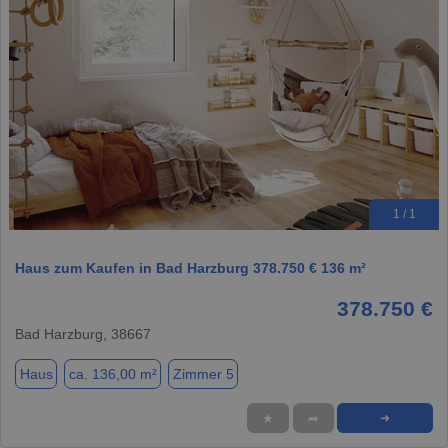
1 / 1
Haus zum Kaufen in Bad Harzburg 378.750 € 136 m²
378.750 €
Bad Harzburg, 38667
Haus
ca. 136,00 m²
Zimmer 5
★
➦
➜