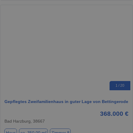
1 / 20
Gepflegtes Zweifamilienhaus in guter Lage von Bettingerode
368.000 €
Bad Harzburg, 38667
Haus
ca. 350,00 m²
Zimmer 8