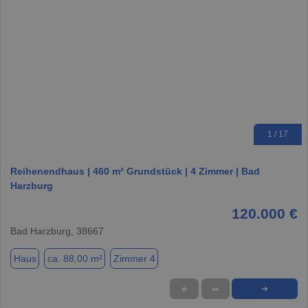
1 / 17
Reihenendhaus | 460 m² Grundstück | 4 Zimmer | Bad
Harzburg
120.000 €
Bad Harzburg, 38667
Haus
ca. 88,00 m²
Zimmer 4
★
➦
➜