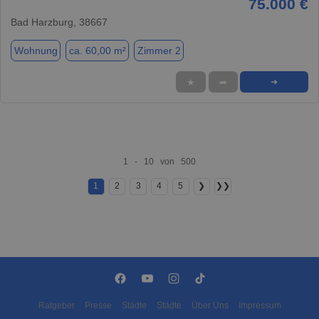
75.000 €
Bad Harzburg, 38667
Wohnung
ca. 60,00 m²
Zimmer 2
★
➦
➜
1 - 10 von 500
1
2
3
4
5
❯
❯❯
Ratgeber
Presse
Städte
Städte
Über Uns
Impressum