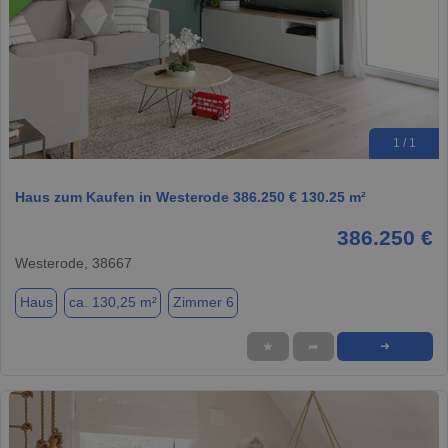
1 / 1
Haus zum Kaufen in Westerode 386.250 € 130.25 m²
386.250 €
Westerode, 38667
Haus
ca. 130,25 m²
Zimmer 6
★
➦
➜