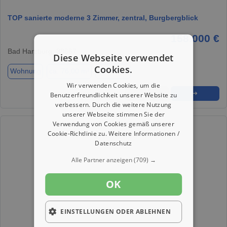
TOP sanierte moderne 3 Zimmer, zentral, Burgbergblick
158.000 €
Bad Harzburg, 38667
Diese Webseite verwendet
Cookies.
Wohnung
ca. 76,00 m²
Zimmer 3
Wir verwenden Cookies, um die
★
➦
➜
Benutzerfreundlichkeit unserer Website zu
verbessern. Durch die weitere Nutzung
unserer Webseite stimmen Sie der
Verwendung von Cookies gemäß unserer
Cookie-Richtlinie zu.
Weitere Informationen /
Datenschutz
Alle Partner anzeigen
(709) →
OK
EINSTELLUNGEN ODER ABLEHNEN