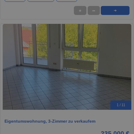
★
➦
➜
1 / 11
Eigentumswohnung, 3-Zimmer zu verkaufem
235.000 €