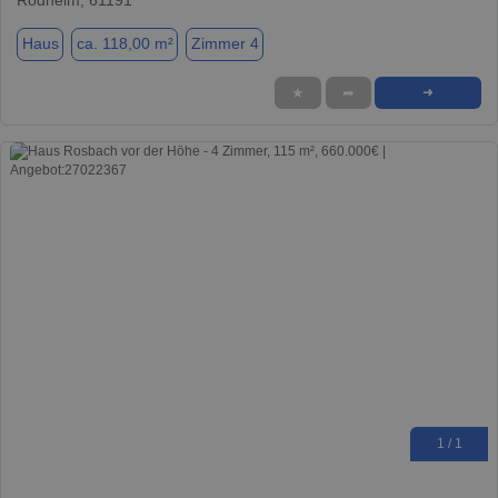
Haus
ca. 118,00 m²
Zimmer 4
★
➦
➜
1 / 1