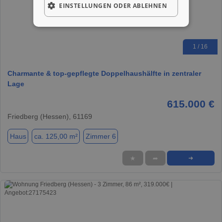
EINSTELLUNGEN ODER ABLEHNEN
1 / 16
Charmante & top-gepflegte Doppelhaushälfte in zentraler
Lage
615.000 €
Friedberg (Hessen), 61169
Haus
ca. 125,00 m²
Zimmer 6
★
➦
➜