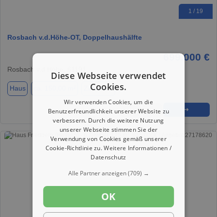
1 / 19
Rosbach v.d.Höhe-OT, Doppelhaushälfte
699.000 €
Rosbach v.d.Höhe, 61191
Diese Webseite verwendet
Cookies.
Haus
ca. 150,00 m²
Zimmer 6
Wir verwenden Cookies, um die
★
➦
➜
Benutzerfreundlichkeit unserer Website zu
verbessern. Durch die weitere Nutzung
unserer Webseite stimmen Sie der
Verwendung von Cookies gemäß unserer
Cookie-Richtlinie zu.
Weitere Informationen /
Datenschutz
Alle Partner anzeigen
(709) →
OK