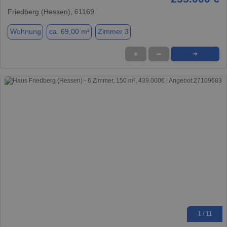
Friedberg (Hessen), 61169
Wohnung
ca. 69,00 m²
Zimmer 3
★
➦
➜
1 / 11