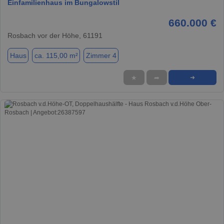
Einfamilienhaus im Bungalowstil
660.000 €
Rosbach vor der Höhe, 61191
Haus
ca. 115,00 m²
Zimmer 4
★
➦
➜