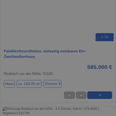
1 / 11
Familienfreundliches, vielseitig nutzbares Ein-
Zweifamilienhaus
585.000 €
Rosbach vor der Höhe, 61191
Haus
ca. 160,00 m²
Zimmer 6
★
➦
➜