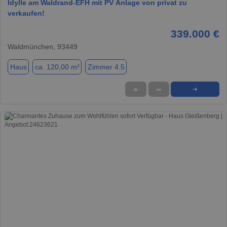
Idylle am Waldrand-EFH mit PV Anlage von privat zu
verkaufen!
339.000 €
Waldmünchen, 93449
Haus
ca. 120,00 m²
Zimmer 4.5
★
➦
➜