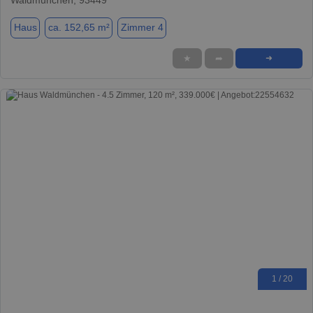
Haus
ca. 152,65 m²
Zimmer 4
★
➦
➜
1 / 20