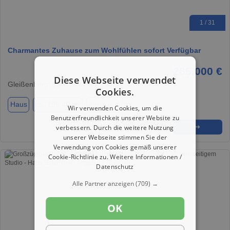
1 / 31
Charmantes Zuhause zum Wohlfühlen sofort Verfügbar
265.000 €
Diese Webseite verwendet
Gleißenberg, 93477
Cookies.
Haus
ca. 195,46 m²
Zimmer 6
Wir verwenden Cookies, um die
Benutzerfreundlichkeit unserer Website zu
verbessern. Durch die weitere Nutzung
★
➦
➜
unserer Webseite stimmen Sie der
Verwendung von Cookies gemäß unserer
Cookie-Richtlinie zu.
Weitere Informationen /
Datenschutz
Alle Partner anzeigen
(709) →
OK