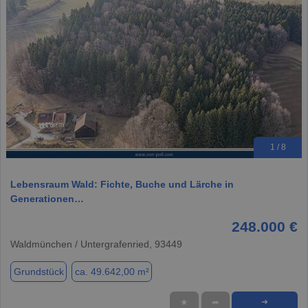
1 / 8
Lebensraum Wald: Fichte, Buche und Lärche in
Generationen…
248.000 €
Waldmünchen / Untergrafenried, 93449
Grundstück
ca. 49.642,00 m²
★
➦
➜