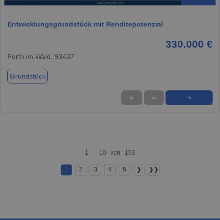
Entwicklungsgrundstück mit Renditepotenzial
330.000 €
Furth im Wald, 93437
Grundstück
★
➦
➜
1 - 10 von 193
1
2
3
4
5
❯
❯❯