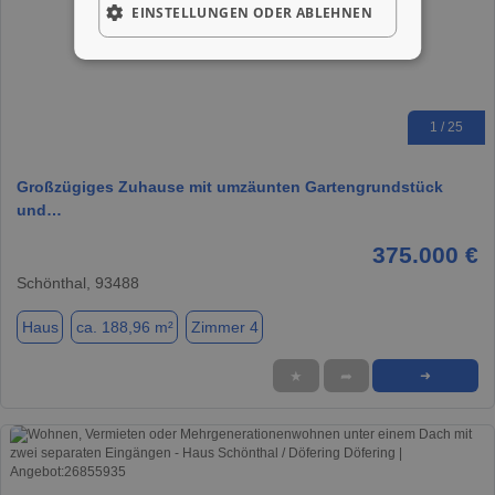
EINSTELLUNGEN ODER ABLEHNEN
1 / 25
Großzügiges Zuhause mit umzäunten Gartengrundstück
und…
375.000 €
Schönthal, 93488
Haus
ca. 188,96 m²
Zimmer 4
★
➦
➜