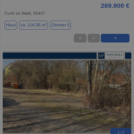
269.900 €
Furth im Wald, 93437
Haus
ca. 114,35 m²
Zimmer 5
★
➦
➜
1 / 5