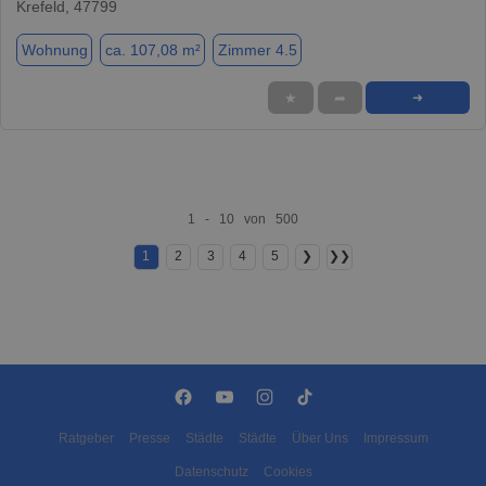
Krefeld, 47799
Wohnung
ca. 107,08 m²
Zimmer 4.5
★
➦
➜
1 - 10 von 500
1
2
3
4
5
❯
❯❯
Ratgeber
Presse
Städte
Städte
Über Uns
Impressum
Datenschutz
Cookies