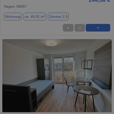
Hagen, 58097
Wohnung
ca. 49,91 m²
Zimmer 2.5
★
➦
➜
1 / 1