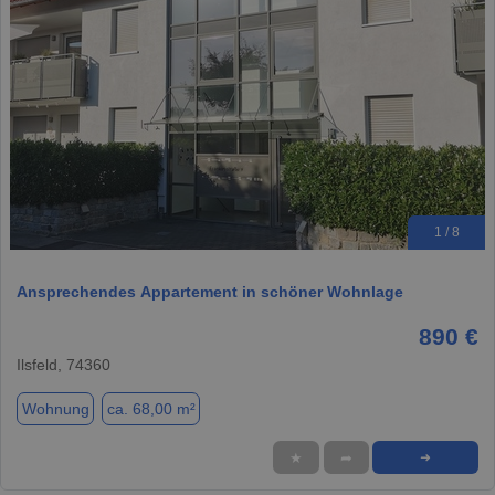
1 / 8
Ansprechendes Appartement in schöner Wohnlage
890 €
Ilsfeld, 74360
Wohnung
ca. 68,00 m²
★
➦
➜