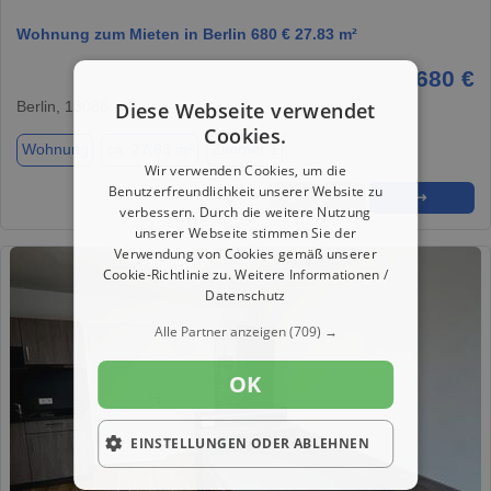
Wohnung zum Mieten in Berlin 680 € 27.83 m²
680 €
Berlin, 13086
Diese Webseite verwendet
Cookies.
Wohnung
ca. 27,83 m²
Zimmer 1
Wir verwenden Cookies, um die
Benutzerfreundlichkeit unserer Website zu
★
➦
➜
verbessern. Durch die weitere Nutzung
unserer Webseite stimmen Sie der
Verwendung von Cookies gemäß unserer
Cookie-Richtlinie zu.
Weitere Informationen /
Datenschutz
Alle Partner anzeigen
(709) →
OK
EINSTELLUNGEN ODER ABLEHNEN