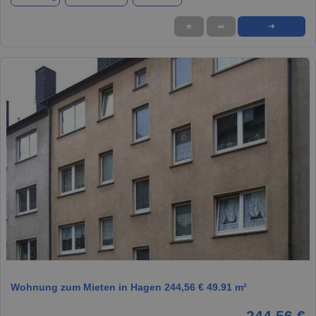
★
➦
➜
1 / 1
Wohnung zum Mieten in Hagen 244,56 € 49.91 m²
244,56 €