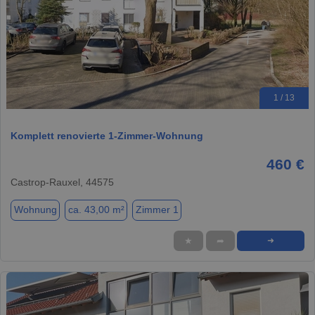
1 / 13
Komplett renovierte 1-Zimmer-Wohnung
460 €
Castrop-Rauxel, 44575
Wohnung
ca. 43,00 m²
Zimmer 1
★
➦
➜