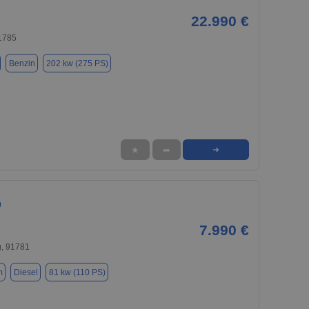
22.990 €
91785
Benzin
202 kw (275 PS)
★
➦
➜
0
7.990 €
, 91781
m
Diesel
81 kw (110 PS)