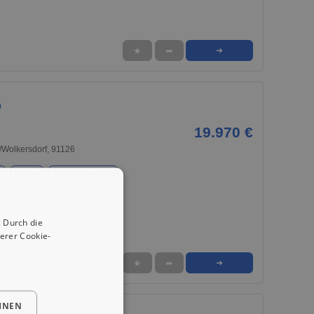
★
➦
➜
0
19.970 €
Wolkersdorf, 91126
m
Benzin
202 kw (275 PS)
 Durch die
erer Cookie-
★
➦
➜
HNEN