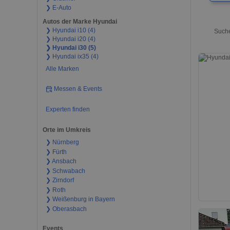
❯ E-Auto
Autos der Marke Hyundai
❯ Hyundai i10 (4)
Suche
❯ Hyundai i20 (4)
❯ Hyundai i30 (5)
❯ Hyundai ix35 (4)
Alle Marken
Messen & Events
Experten finden
Orte im Umkreis
❯ Nürnberg
❯ Fürth
❯ Ansbach
❯ Schwabach
❯ Zirndorf
❯ Roth
❯ Weißenburg in Bayern
❯ Oberasbach
Events