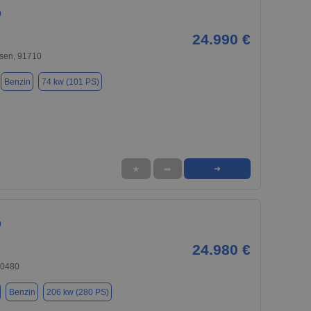
0
24.990 €
sen, 91710
Benzin
74 kw (101 PS)
★
➦
➜
0
24.980 €
90480
Benzin
206 kw (280 PS)