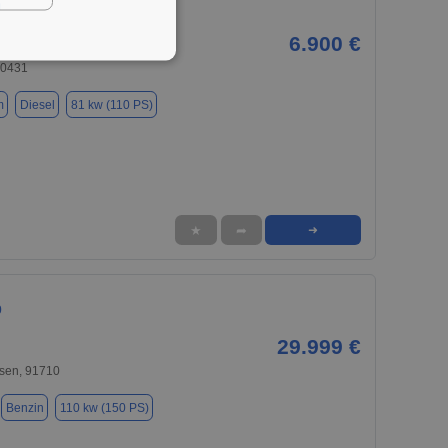
0
6.900 €
90431
m
Diesel
81 kw (110 PS)
★
➦
➜
0
29.999 €
sen, 91710
Benzin
110 kw (150 PS)