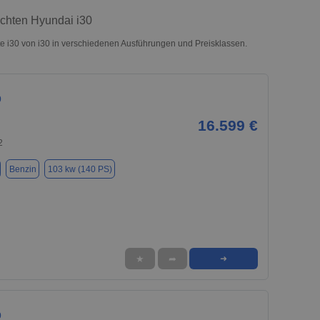
uchten Hyundai i30
 i30 von i30 in verschiedenen Ausführungen und Preisklassen.
0
16.599 €
2
Benzin
103 kw (140 PS)
★
➦
➜
0