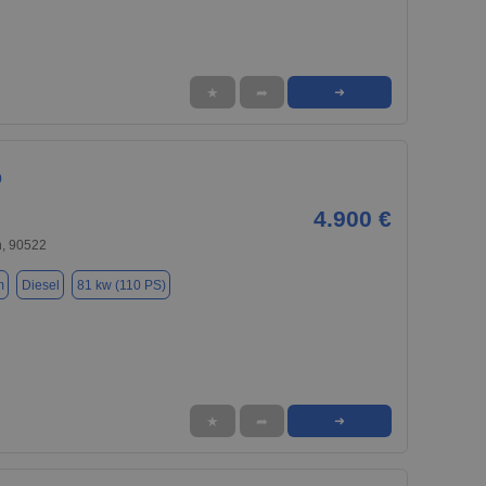
★
➦
➜
0
4.900 €
, 90522
m
Diesel
81 kw (110 PS)
★
➦
➜