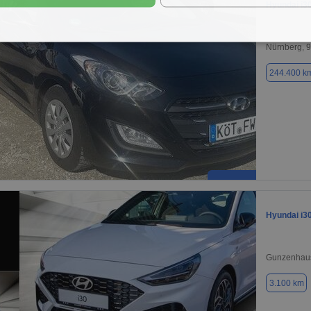
Hyundai i3
Nürnberg, 
244.400 k
Hyundai i3
Gunzenhau
3.100 km