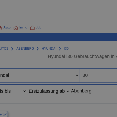
Auto
Immo
Job
UTOS
❯
ABENBERG
❯
HYUNDAI
❯
I30
Hyundai i30 Gebrauchtwagen in 
×
erg