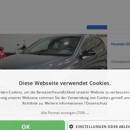
Hyundai i3
Schwabach/
105.190 k
Diese Webseite verwendet Cookies.
nden Cookies, um die Benutzerfreundlichkeit unserer Website zu verbessern.
zung unserer Webseite stimmen Sie der Verwendung von Cookies gemäß uns
Richtlinie zu.
Weitere Informationen / Datenschutz
Alle Partner anzeigen
(709) →
OK
EINSTELLUNGEN ODER ABLE