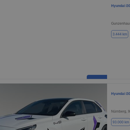
Hyundai i3
Gunzenhau
3.444 km
Hyundai i3
Nürnberg, 
93.000 km