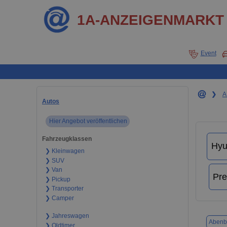
1A-ANZEIGENMARKT
Event
❯
A
Autos
Hier Angebot veröffentlichen
Fahrzeugklassen
❯ Kleinwagen
❯ SUV
❯ Van
❯ Pickup
❯ Transporter
❯ Camper
❯ Jahreswagen
Abenb
❯ Oldtimer