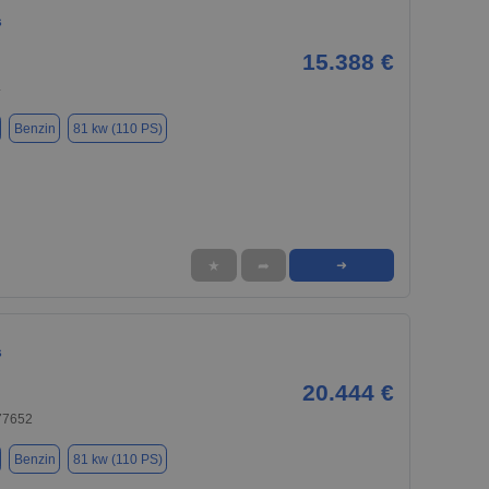
s
15.388 €
4
Benzin
81 kw (110 PS)
★
➦
➜
s
20.444 €
 77652
Benzin
81 kw (110 PS)