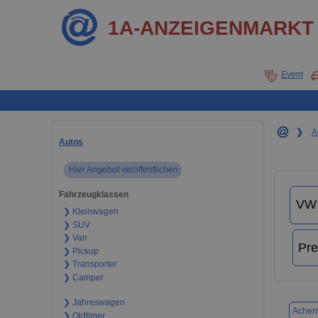
1A-ANZEIGENMARKT
Event
❯
A
Autos
Hier Angebot veröffentlichen
Fahrzeugklassen
❯ Kleinwagen
❯ SUV
❯ Van
❯ Pickup
❯ Transporter
❯ Camper
❯ Jahreswagen
Acher
❯ Oldtimer