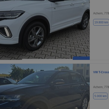
Achern, 77
19.800 km
VW T-Cros
Achern, 77
5.000 km