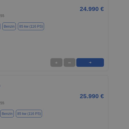
24.990 €
855
Benzin
85 kw (116 PS)
★
➦
➜
s
25.990 €
855
Benzin
85 kw (116 PS)