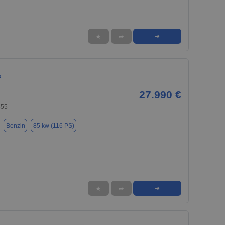
★
➦
➜
s
27.990 €
855
Benzin
85 kw (116 PS)
★
➦
➜