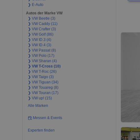
❯ E-Auto
Autos der Marke VW
❯ VW Beetle (3)
❯ VW Caddy (11)
❯ VW Crafter (3)
❯ VW Golf (86)
❯ VW ID.3 (4)
❯ VW ID.4 (3)
❯ VW Passat (8)
❯ VW Polo (17)
❯ VW Sharan (4)
❯ VW T-Cross (10)
❯ VW T-Roc (26)
❯ VW Taigo (3)
❯ VW Tiguan (34)
❯ VW Touareg (8)
❯ VW Touran (17)
❯ VW up! (15)
Alle Marken
Messen & Events
Experten finden