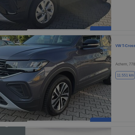
VW T-Cros
Achern, 77
11.551 km