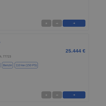
★
➦
➜
s
25.444 €
h, 77723
Benzin
110 kw (150 PS)
★
➦
➜