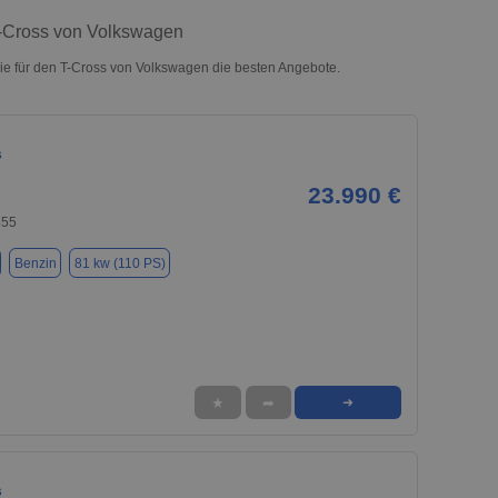
T-Cross von Volkswagen
e für den T-Cross von Volkswagen die besten Angebote.
s
23.990 €
855
Benzin
81 kw (110 PS)
★
➦
➜
s