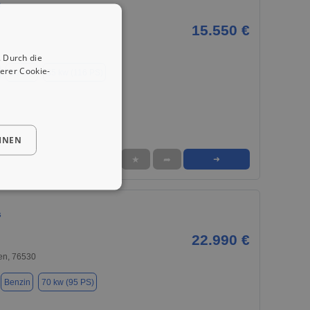
s
15.550 €
4
 Durch die
erer Cookie-
Benzin
85 kw (116 PS)
HNEN
★
➦
➜
s
22.990 €
n, 76530
Benzin
70 kw (95 PS)