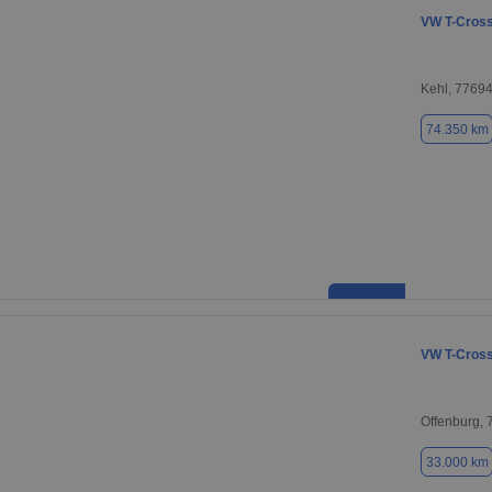
VW T-Cros
Kehl, 7769
74.350 km
VW T-Cros
Offenburg,
33.000 km