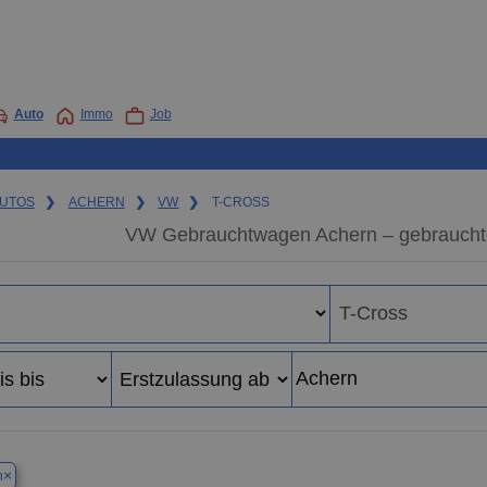
Auto
Immo
Job
UTOS
❯
ACHERN
❯
VW
❯
T-CROSS
VW Gebrauchtwagen Achern – gebraucht
×
n