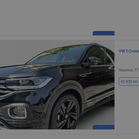
VW T-Cros
Neuried, 7
40.900 km