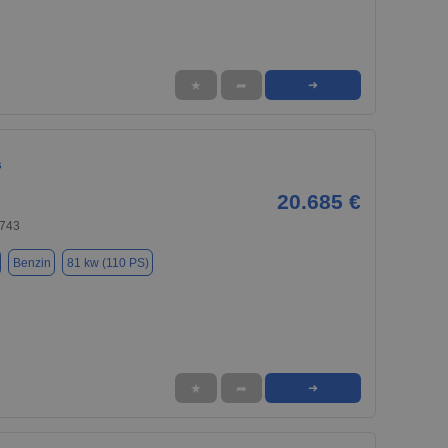
★
➦
➜
s
20.685 €
7743
Benzin
81 kw (110 PS)
★
➦
➜