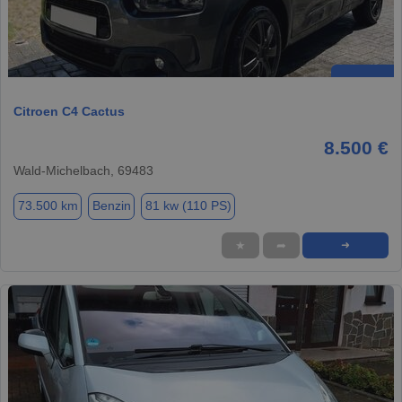
Citroen C4 Cactus
8.500 €
Wald-Michelbach, 69483
73.500 km
Benzin
81 kw (110 PS)
★
➦
➜