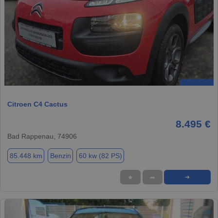
Citroen C4 Cactus
8.495 €
Bad Rappenau, 74906
85.448 km
Benzin
60 kw (82 PS)
★
➦
➜