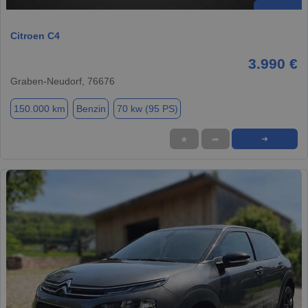
Citroen C4
3.990 €
Graben-Neudorf, 76676
150.000 km
Benzin
70 kw (95 PS)
★
➦
➜