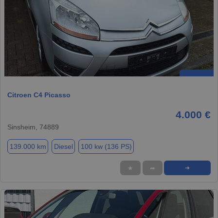
Citroen C4 Picasso
4.000 €
Sinsheim, 74889
139.000 km
Diesel
100 kw (136 PS)
★
➦
➜