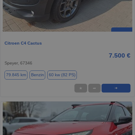
Citroen C4 Cactus
7.500 €
Speyer, 67346
79.845 km
Benzin
60 kw (82 PS)
★
➦
➜