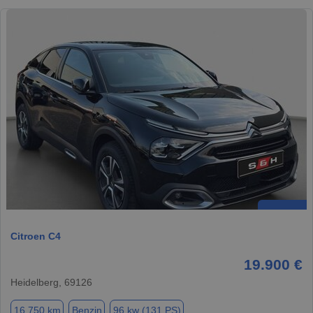
Citroen C4
19.900 €
Heidelberg, 69126
16.750 km
Benzin
96 kw (131 PS)