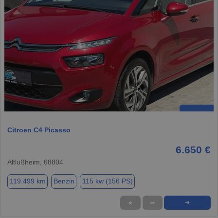
Citroen C4 Picasso
6.650 €
Altlußheim, 68804
119.499 km
Benzin
115 kw (156 PS)
★
➦
➜