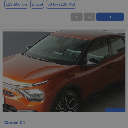
129.600 km
Diesel
88 kw (120 PS)
★
➦
➜
Citroen C4