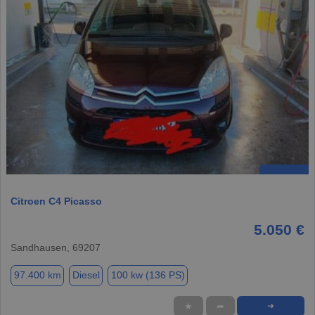
Citroen C4 Picasso
5.050 €
Sandhausen, 69207
97.400 km
Diesel
100 kw (136 PS)
★
➦
➜