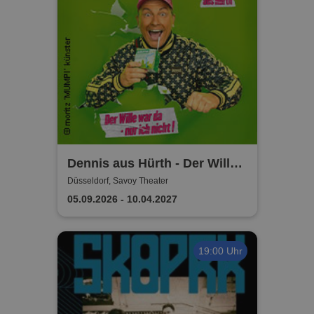
Dennis aus Hürth - Der Wille
war da - nur ich nicht!
Düsseldorf, Savoy Theater
05.09.2026 - 10.04.2027
19:00 Uhr