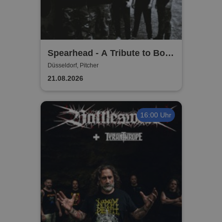
Spearhead - A Tribute to Bolt
Thrower
Düsseldorf, Pitcher
21.08.2026
16:00 Uhr