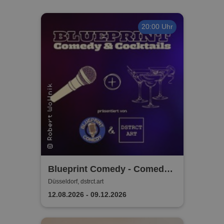
20:00 Uhr
Blueprint Comedy - Comedy
& Cocktails | Düsseldorf
Düsseldorf, dstrct.art
12.08.2026 - 09.12.2026