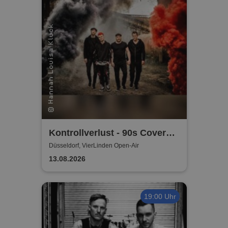
Kontrollverlust - 90s Cover
Band
Düsseldorf, VierLinden Open-Air
13.08.2026
19:00 Uhr