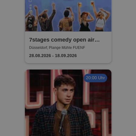
7stages comedy open air
Festival
Düsseldorf, Plange Mühle FUENF
28.08.2026 - 18.09.2026
20:00 Uhr