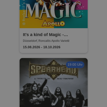
It's a kind of Magic -
Roncalli's Apollo Varieté
Düsseldorf, Roncallis Apollo Varieté
15.08.2026 - 18.10.2026
19:00 Uhr