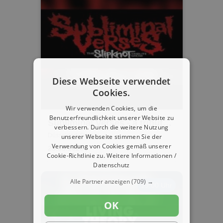
Diese Webseite verwendet
Cookies.
Wir verwenden Cookies, um die
Benutzerfreundlichkeit unserer Website zu
Subliminal Verses - a tribute
verbessern. Durch die weitere Nutzung
to Slipknot
Düsseldorf, Pitcher
unserer Webseite stimmen Sie der
Verwendung von Cookies gemäß unserer
28.08.2026
Cookie-Richtlinie zu.
Weitere Informationen /
Datenschutz
Alle Partner anzeigen
(709) →
19:00 Uhr
OK