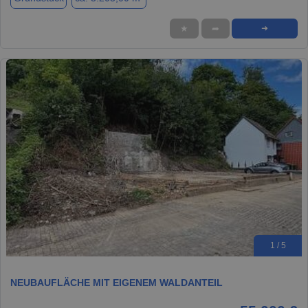
★
➦
➜
1 / 5
NEUBAUFLÄCHE MIT EIGENEM WALDANTEIL