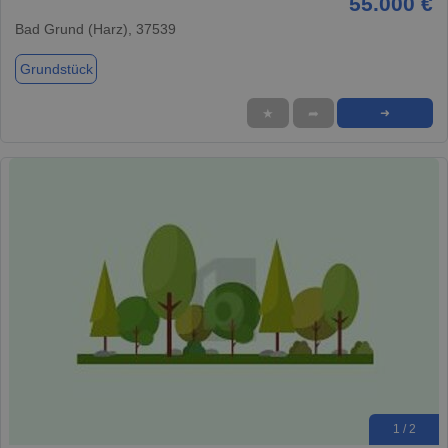
55.000 €
Bad Grund (Harz), 37539
Grundstück
★
➦
➜
1 / 2