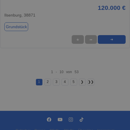
120.000 €
Ilsenburg, 38871
Grundstück
★
➦
➜
1 - 10 von 53
1
2
3
4
5
❯
❯❯