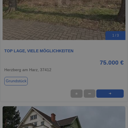
1 / 3
TOP LAGE, VIELE MÖGLICHKEITEN
75.000 €
Herzberg am Harz, 37412
Grundstück
★
➦
➜