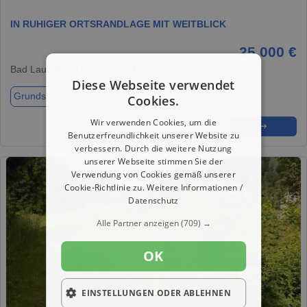
IN RUHIGER ORTSRANDLAGE MIT WEITBLICK
25.000 €
Bad Lauterberg im Harz, 37431
Diese Webseite verwendet
Grundstück
Cookies.
Wir verwenden Cookies, um die
★
➦
➜
Benutzerfreundlichkeit unserer Website zu
verbessern. Durch die weitere Nutzung
unserer Webseite stimmen Sie der
Verwendung von Cookies gemäß unserer
Cookie-Richtlinie zu.
Weitere Informationen /
Datenschutz
Alle Partner anzeigen
(709) →
OK
EINSTELLUNGEN ODER ABLEHNEN