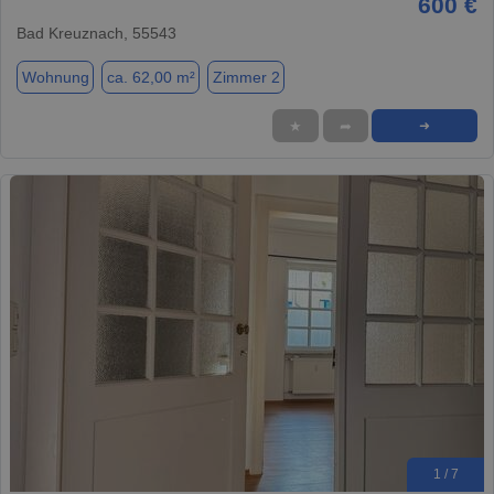
600 €
Bad Kreuznach, 55543
Wohnung
ca. 62,00 m²
Zimmer 2
★
➦
➜
1 / 7