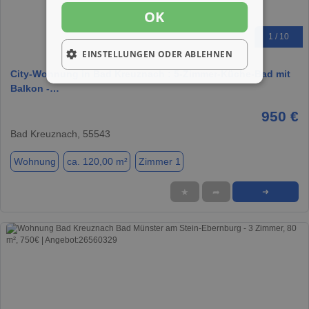
OK
1 / 10
EINSTELLUNGEN ODER ABLEHNEN
City-Wohnung in Bad Kreuznach : 5-Zimmer-Küche-Bad mit
Balkon -…
950 €
Bad Kreuznach, 55543
Wohnung
ca. 120,00 m²
Zimmer 1
★
➦
➜