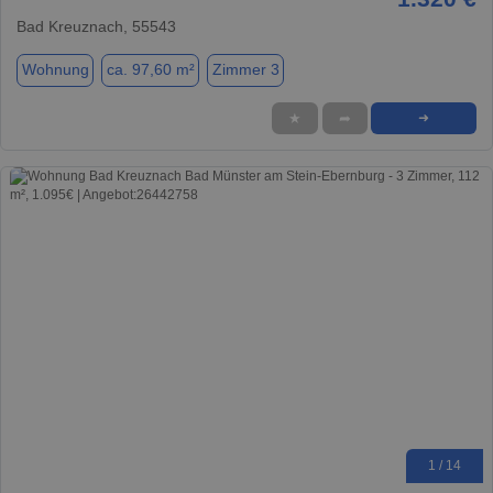
Bad Kreuznach, 55543
Wohnung
ca. 97,60 m²
Zimmer 3
★
➦
➜
1 / 14