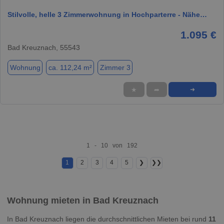
Stilvolle, helle 3 Zimmerwohnung in Hochparterre - Nähe…
1.095 €
Bad Kreuznach, 55543
Wohnung
ca. 112,24 m²
Zimmer 3
★
➦
➜
1 - 10 von 192
1
2
3
4
5
❯
❯❯
Wohnung mieten in Bad Kreuznach
In Bad Kreuznach liegen die durchschnittlichen Mieten bei rund
11