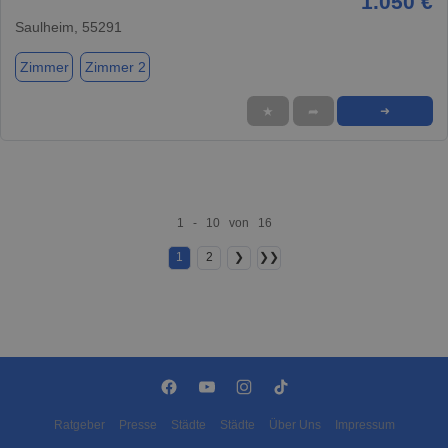
1.050 €
Saulheim, 55291
Zimmer
Zimmer 2
★
➦
➜
1 - 10 von 16
1
2
❯
❯❯
Ratgeber
Presse
Städte
Städte
Über Uns
Impressum