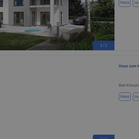
Haus
ca
1 / 1
Haus zum K
Bad Kreuzn
Haus
ca