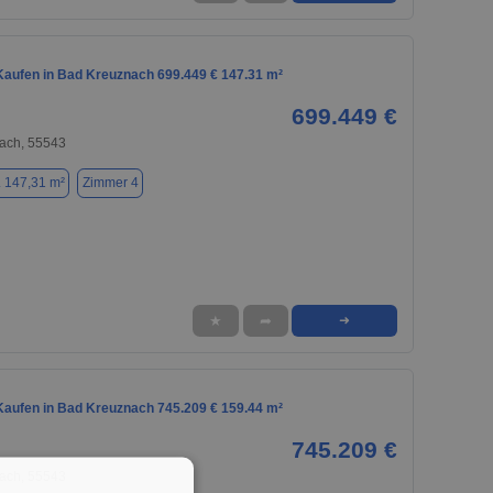
aufen in Bad Kreuznach 699.449 € 147.31 m²
699.449 €
ach, 55543
. 147,31 m²
Zimmer 4
★
➦
➜
aufen in Bad Kreuznach 745.209 € 159.44 m²
745.209 €
ach, 55543