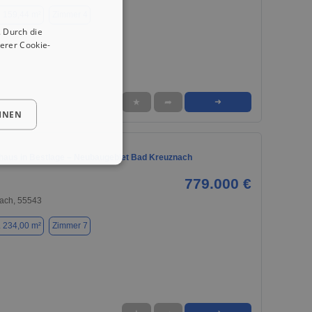
. 159,44 m²
Zimmer 4
 Durch die
erer Cookie-
★
➦
➜
HNEN
nhaus in Bestlage – Neubaugebiet Bad Kreuznach
779.000 €
ach, 55543
. 234,00 m²
Zimmer 7