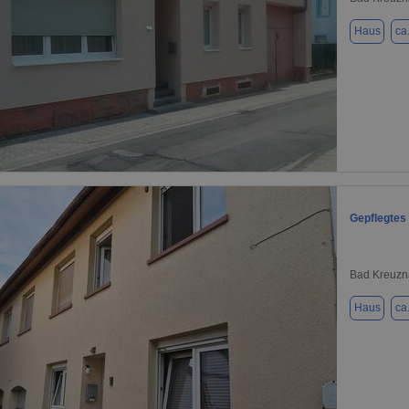
Haus
ca
1 / 19
Gepflegtes
Bad Kreuzn
Haus
ca