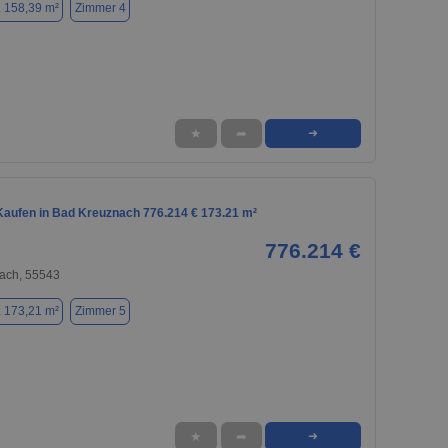
. 158,39 m²
Zimmer 4
★
➦
➜
aufen in Bad Kreuznach 776.214 € 173.21 m²
776.214 €
ach, 55543
. 173,21 m²
Zimmer 5
★
➦
➜