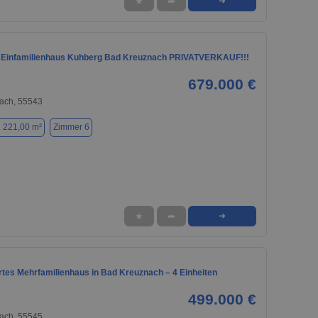
★
➦
➜
 Einfamilienhaus Kuhberg Bad Kreuznach PRIVATVERKAUF!!!
679.000 €
ach, 55543
. 221,00 m²
Zimmer 6
★
➦
➜
rtes Mehrfamilienhaus in Bad Kreuznach – 4 Einheiten
499.000 €
ach, 55545