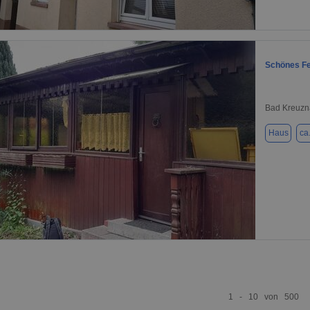
1 / 10
Schönes Fe
Bad Kreuzn
Haus
ca
1 / 14
1 - 10 von 500