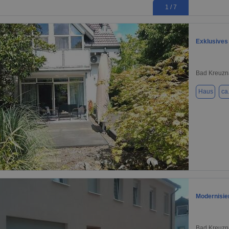
1 / 7
Exklusives
Bad Kreuzn
Haus
ca
1 / 20
Modernisie
Bad Kreuzn