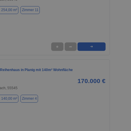
. 254,00 m²
Zimmer 11
★
➦
➜
 Reihenhaus in Planig mit 140m² Wohnfläche
170.000 €
ach, 55545
. 140,00 m²
Zimmer 4