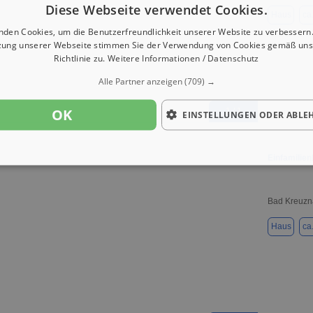
Diese Webseite verwendet Cookies.
Haus
ca
nden Cookies, um die Benutzerfreundlichkeit unserer Website zu verbessern.
zung unserer Webseite stimmen Sie der Verwendung von Cookies gemäß uns
Richtlinie zu.
Weitere Informationen / Datenschutz
Alle Partner anzeigen
(709) →
OK
1 / 1
EINSTELLUNGEN ODER ABLE
Einfamilie
Bad Kreuzn
Haus
ca