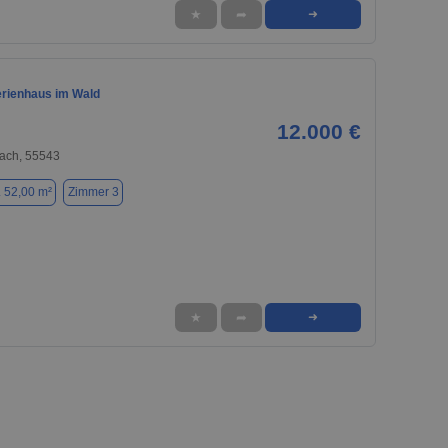
★
➦
➜
rienhaus im Wald
12.000 €
ach, 55543
. 52,00 m²
Zimmer 3
★
➦
➜