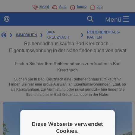
Event
Auto
Immo
Job
☰
Menü
BAD-
REIHENENDHAUS-
❯
IMMOBILIEN
❯
❯
KREUZNACH
KAUFEN
Reihenendhaus kaufen Bad Kreuznach -
Eigentumswohnung in der Nähe finden auch von privat
Finden Sie hier Ihre Reihenendhaus zum kaufen in Bad
Kreuznach
Suchen Sie in Bad Kreuznach eine Reihenendhaus zum kaufen?
Finden Sie hier eine große Auswahl an Eigentumswohnungen. Egal, ob
als Kapitalanlage, zur Vermietung oder privat genutzt – hier finden Sie
Ihre Immobilie in Bad Kreuznach oder in der Nähe.
Diese Webseite verwendet
Cookies.