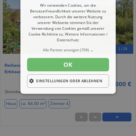
Wir verwenden Cookies, um die
Benutzerfreundlichkeit unserer Website zu
verbessern. Durch die weitere Nutzung
unserer Webseite stimmen Sie der
Verwendung von Cookies gemäß unserer
Cookie-Richtlinie zu.
Weitere Informationen /
Datenschutz
1 / 19
Alle Partner anzeigen
(709) →
OK
Reihenendhaus mit unverbaubarem Ausblick. Kein
Erbbaurecht und…
EINSTELLUNGEN ODER ABLEHNEN
269.000 €
Stromberg, 55442
Haus
ca. 84,00 m²
Zimmer 4
★
➦
➜