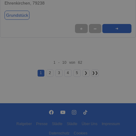
Ehrenkirchen, 79238
Grundstück
★
➦
➜
1 - 10 von 62
1
2
3
4
5
❯
❯❯
Ratgeber
Presse
Städte
Städte
Über Uns
Impressum
Datenschutz
Cookies