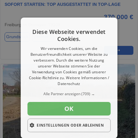
SOFORT STARTEN: TOP AUSGESTATTET IN TOP-LAGE
370.000 €
Freiburg im Breisgau, 79108
Diese Webseite verwendet
Grundstück
Zimmer 5
Cookies.
Wir verwenden Cookies, um die
★
➦
➜
Benutzerfreundlichkeit unserer Website zu
verbessern. Durch die weitere Nutzung
unserer Webseite stimmen Sie der
Verwendung von Cookies gemäß unserer
Cookie-Richtlinie zu.
Weitere Informationen /
Datenschutz
Alle Partner anzeigen
(709) →
OK
EINSTELLUNGEN ODER ABLEHNEN