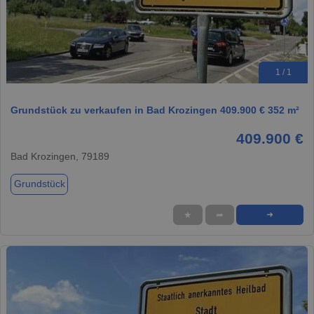
1 / 1
Grundstück zu verkaufen in Bad Krozingen 409.900 € 352 m²
409.900 €
Bad Krozingen, 79189
Grundstück
★
➦
➜