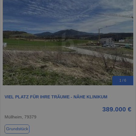
1 / 6
VIEL PLATZ FÜR IHRE TRÄUME - NÄHE KLINIKUM
389.000 €
Müllheim, 79379
Grundstück