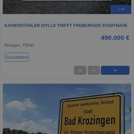
1 / 4
KAISERSTÜHLER IDYLLE TRIFFT FREIBURGER STADTNÄHE
490.000 €
Ihringen, 79241
Grundstück
★
➦
➜