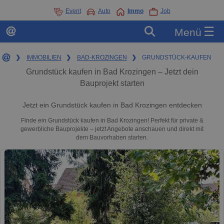
Event
Auto
Immo
Job
☰
Menü
❯
IMMOBILIEN
❯
BAD-KROZINGEN
❯
GRUNDSTÜCK-KAUFEN
Grundstück kaufen in Bad Krozingen – Jetzt dein
Bauprojekt starten
Jetzt ein Grundstück kaufen in Bad Krozingen entdecken
Finde ein Grundstück kaufen in Bad Krozingen! Perfekt für private &
gewerbliche Bauprojekte – jetzt Angebote anschauen und direkt mit
dem Bauvorhaben starten.