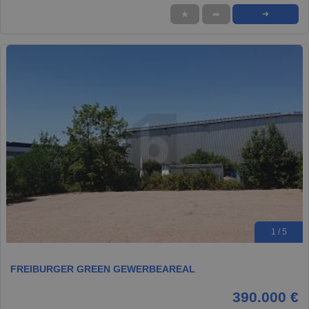
★
➦
➜
1 / 5
FREIBURGER GREEN GEWERBEAREAL
390.000 €