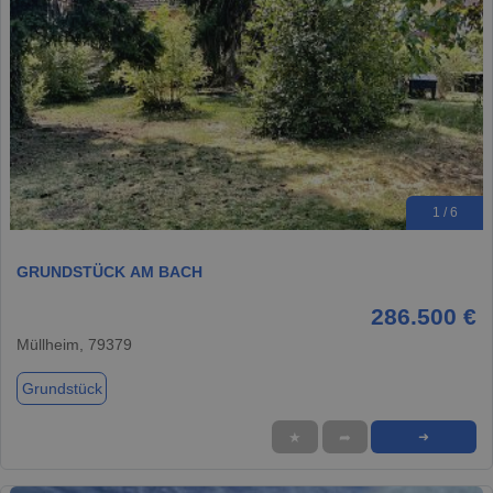
1 / 6
GRUNDSTÜCK AM BACH
286.500 €
Müllheim, 79379
Grundstück
★
➦
➜