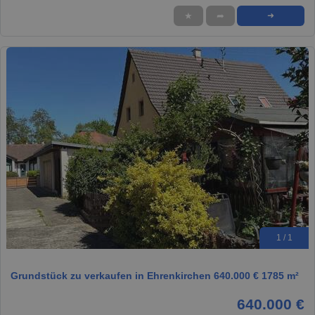
★
➦
➜
1 / 1
Grundstück zu verkaufen in Ehrenkirchen 640.000 € 1785 m²
640.000 €