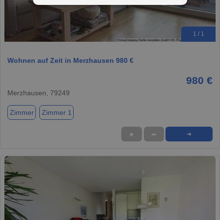
1 / 1
Wohnen auf Zeit in Merzhausen 980 €
980 €
Merzhausen, 79249
Zimmer
Zimmer 1
★
➦
➜