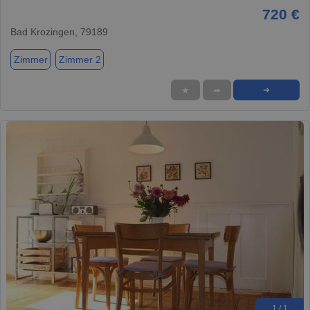
720 €
Bad Krozingen, 79189
Zimmer
Zimmer 2
★
➦
➜
1 / 1