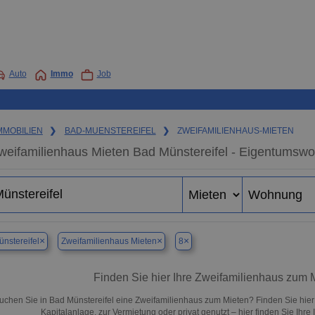
Auto
Immo
Job
MMOBILIEN
❯
BAD-MUENSTEREIFEL
❯
ZWEIFAMILIENHAUS-MIETEN
weifamilienhaus Mieten Bad Münstereifel - Eigentumswo
×
×
×
nstereifel
Zweifamilienhaus Mieten
8
Finden Sie hier Ihre Zweifamilienhaus zum M
uchen Sie in Bad Münstereifel eine Zweifamilienhaus zum Mieten? Finden Sie hie
Kapitalanlage, zur Vermietung oder privat genutzt – hier finden Sie Ihre