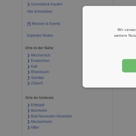
❯ Grundstück Kaufen
Alle Immobilien
Leider k
Messen & Events
Wir verwe
weitere Nut
Experten finden
Orte in der Nähe
❯ Mechernich
❯ Euskirchen
❯ Kall
❯ Rheinbach
❯ Swisttal
❯ Zülpich
Orte im Umkreis
❯ Erftstadt
❯ Bornheim
❯ Bad Neuenahr-Ahrweiler
❯ Meckenheim
❯ Alfter