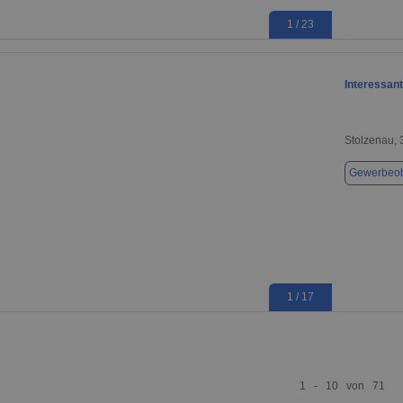
1 / 23
Interessan
Stolzenau,
Gewerbeob
1 / 17
1 - 10 von 71