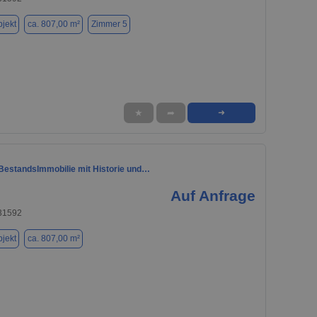
jekt
ca. 807,00 m²
Zimmer 5
★
➦
➜
 BestandsImmobilie mit Historie und…
Auf Anfrage
 31592
jekt
ca. 807,00 m²