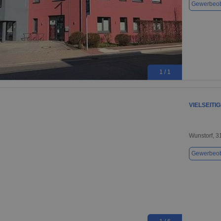
Gewerbeob
1 / 1
VIELSEITI
Wunstorf, 
Gewerbeob