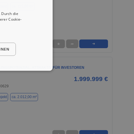
jekt
ca. 115,00 m²
 Durch die
erer Cookie-
★
➦
➜
HNEN
UNGSPOTENZIAL, ATTRAKTIV FÜR INVESTOREN
1.999.999 €
30629
jekt
ca. 2.012,00 m²