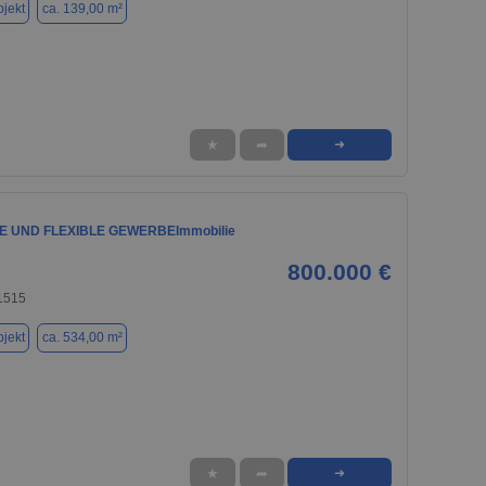
jekt
ca. 139,00 m²
★
➦
➜
GE UND FLEXIBLE GEWERBEImmobilie
800.000 €
31515
jekt
ca. 534,00 m²
★
➦
➜