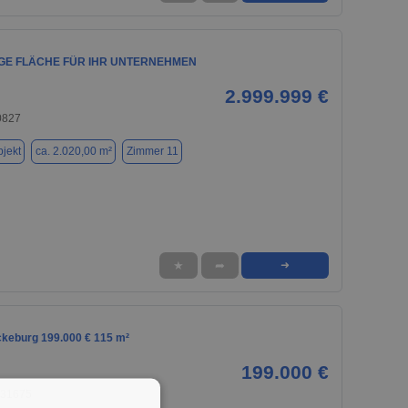
GE FLÄCHE FÜR IHR UNTERNEHMEN
2.999.999 €
0827
jekt
ca. 2.020,00 m²
Zimmer 11
★
➦
➜
ckeburg 199.000 € 115 m²
199.000 €
 31675