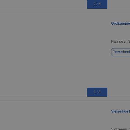
1 / 6
Großzügige
Hannover, 
Gewerbeob
1 / 8
Vielseitig
Stolzenau,