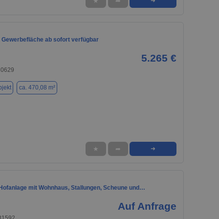
★
➦
➜
 Gewerbefläche ab sofort verfügbar
5.265 €
30629
jekt
ca. 470,08 m²
★
➦
➜
e Hofanlage mit Wohnhaus, Stallungen, Scheune und…
Auf Anfrage
 31592