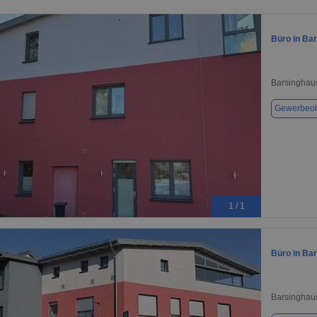
Büro in Ba
Barsinghau
Gewerbeob
1 / 1
Büro in Ba
Barsinghau