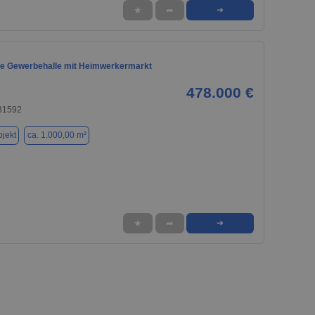
★
➦
➜
te Gewerbehalle mit Heimwerkermarkt
478.000 €
 31592
jekt
ca. 1.000,00 m²
★
➦
➜