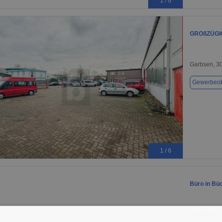
1 / 6
GROßZÜGI
Garbsen, 3
Gewerbeob
1 / 6
Büro in Bü
Bückeburg,