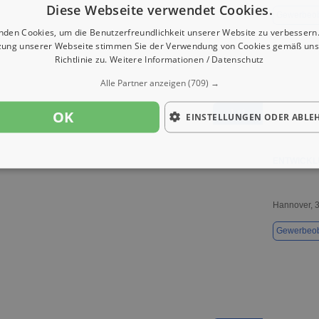
Diese Webseite verwendet Cookies.
Gewerbeob
nden Cookies, um die Benutzerfreundlichkeit unserer Website zu verbessern.
zung unserer Webseite stimmen Sie der Verwendung von Cookies gemäß uns
Richtlinie zu.
Weitere Informationen / Datenschutz
Alle Partner anzeigen
(709) →
OK
1 / 1
EINSTELLUNGEN ODER ABLE
ENTWICKL
Hannover, 
Gewerbeob