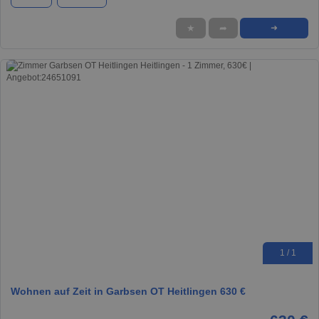
★
➦
➜
1 / 1
Wohnen auf Zeit in Garbsen OT Heitlingen 630 €