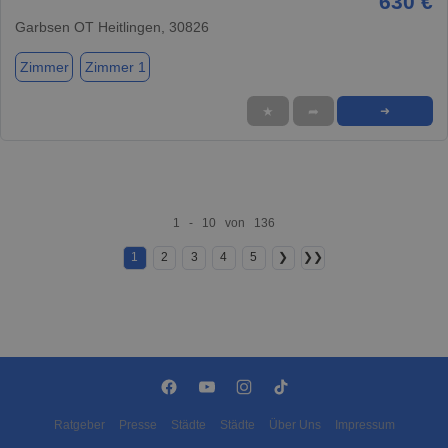
630 €
Garbsen OT Heitlingen, 30826
Zimmer
Zimmer 1
★
➦
➜
1 - 10 von 136
1
2
3
4
5
❯
❯❯
Ratgeber
Presse
Städte
Städte
Über Uns
Impressum