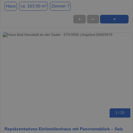
Haus
ca. 163,00 m²
Zimmer 7
★
➦
➜
1 / 20
Repräsentatives Einfamilienhaus mit Panoramablick – Salz