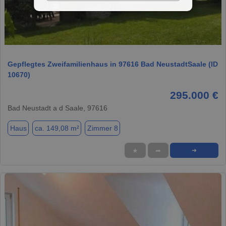
1 / 6
Gepflegtes Zweifamilienhaus in 97616 Bad NeustadtSaale (ID
10670)
295.000 €
Bad Neustadt a d Saale, 97616
Haus
ca. 149,08 m²
Zimmer 8
★
➦
➜