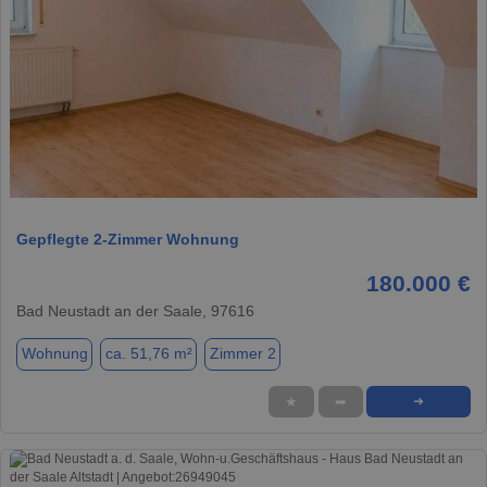
1 / 12
Gepflegte 2-Zimmer Wohnung
180.000 €
Bad Neustadt an der Saale, 97616
Wohnung
ca. 51,76 m²
Zimmer 2
★
➦
➜