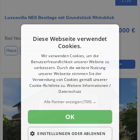
1 / 20
Luxusvilla NES Bestlage mit Grundstück Rhönblick
775.000 €
Diese Webseite verwendet
Bad Neustadt an der Saale, 97616
Cookies.
Haus
ca. 193,00 m²
Zimmer 8
Wir verwenden Cookies, um die
Benutzerfreundlichkeit unserer Website zu
★
➦
➜
verbessern. Durch die weitere Nutzung
unserer Webseite stimmen Sie der
Verwendung von Cookies gemäß unserer
Cookie-Richtlinie zu.
Weitere Informationen /
Datenschutz
Alle Partner anzeigen
(709) →
OK
EINSTELLUNGEN ODER ABLEHNEN