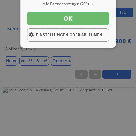
Alle Partner anzeigen
(709) →
1 / 1
OK
Haus zum Mieten in Wollbach 1.900 € 231.31 m²
EINSTELLUNGEN ODER ABLEHNEN
1.900 €
Wollbach, 97618
Haus
ca. 231,31 m²
Zimmer 4
★
➦
➜