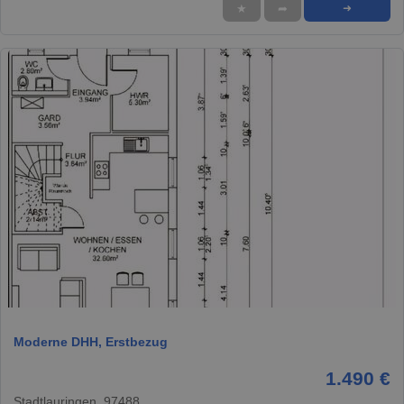
★
➦
➜
1 / 6
Moderne DHH, Erstbezug
1.490 €
Stadtlauringen, 97488