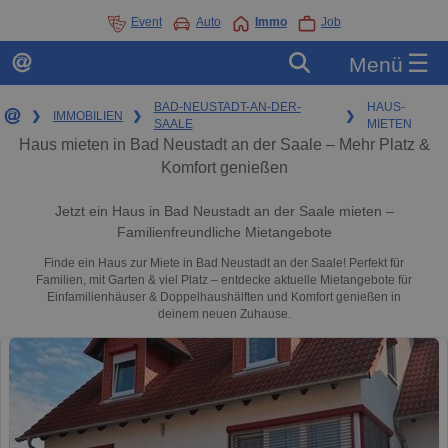
Event
Auto
Immo
Job
☰
Menü
BAD-NEUSTADT-AN-DER-
HAUS-
❯
IMMOBILIEN
❯
❯
SAALE
MIETEN
Haus mieten in Bad Neustadt an der Saale – Mehr Platz &
Komfort genießen
Jetzt ein Haus in Bad Neustadt an der Saale mieten –
Familienfreundliche Mietangebote
Finde ein Haus zur Miete in Bad Neustadt an der Saale! Perfekt für
Familien, mit Garten & viel Platz – entdecke aktuelle Mietangebote für
Einfamilienhäuser & Doppelhaushälften und Komfort genießen in
deinem neuen Zuhause.