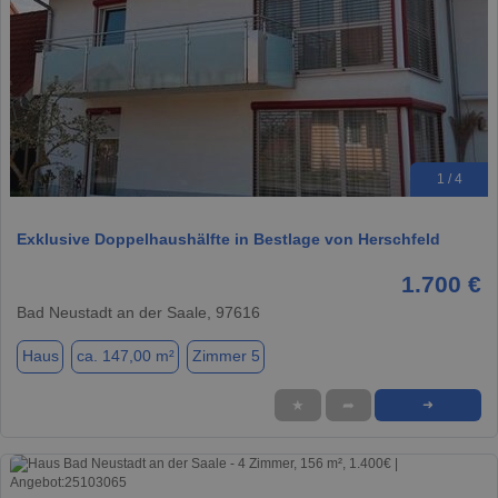
1 / 4
Exklusive Doppelhaushälfte in Bestlage von Herschfeld
1.700 €
Bad Neustadt an der Saale, 97616
Haus
ca. 147,00 m²
Zimmer 5
★
➦
➜