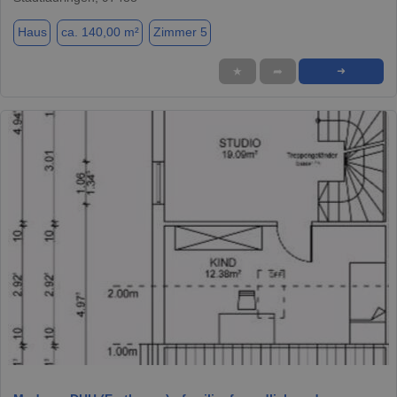
Haus
ca. 140,00 m²
Zimmer 5
★
➦
➜
1 / 6