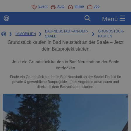
Event
Auto
Immo
Job
☰
Menü
BAD-NEUSTADT-AN-DER-
GRUNDSTÜCK-
❯
IMMOBILIEN
❯
❯
SAALE
KAUFEN
Grundstück kaufen in Bad Neustadt an der Saale – Jetzt
dein Bauprojekt starten
Jetzt ein Grundstück kaufen in Bad Neustadt an der Saale
entdecken
Finde ein Grundstück kaufen in Bad Neustadt an der Saale! Perfekt für
private & gewerbliche Bauprojekte – jetzt Angebote anschauen und
direkt mit dem Bauvorhaben starten.