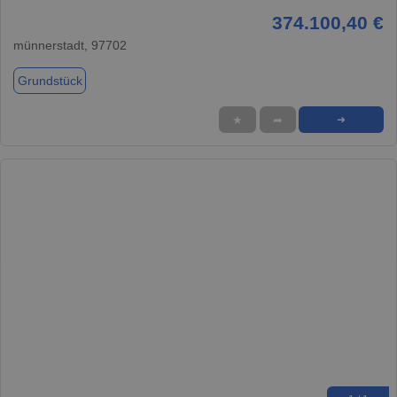
374.100,40 €
münnerstadt, 97702
Grundstück
★
➦
➜