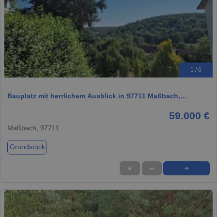
1 / 6
Bauplatz mit herrlichem Ausblick in 97711 Maßbach,…
59.000 €
Maßbach, 97711
Grundstück
★
➦
➜