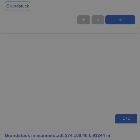
Grundstück
★
➦
➜
1 / 1
Grundstück in münnerstadt 374.100,40 € 91244 m²