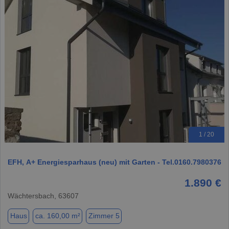
1 / 20
EFH, A+ Energiesparhaus (neu) mit Garten - Tel.0160.7980376
1.890 €
Wächtersbach, 63607
Haus
ca. 160,00 m²
Zimmer 5