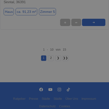
Sinntal, 36391
Haus
ca. 91,23 m²
Zimmer 5
★
➦
➜
1 - 10 von 15
1
2
❯
❯❯
Ratgeber
Presse
Städte
Städte
Über Uns
Impressum
Datenschutz
Cookies