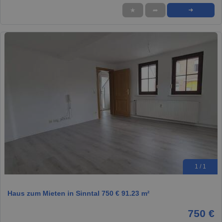
★
➦
➜
1 / 1
Haus zum Mieten in Sinntal 750 € 91.23 m²
750 €