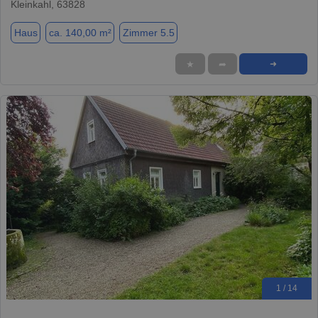
Kleinkahl, 63828
Haus
ca. 140,00 m²
Zimmer 5.5
★
➦
➜
1 / 14