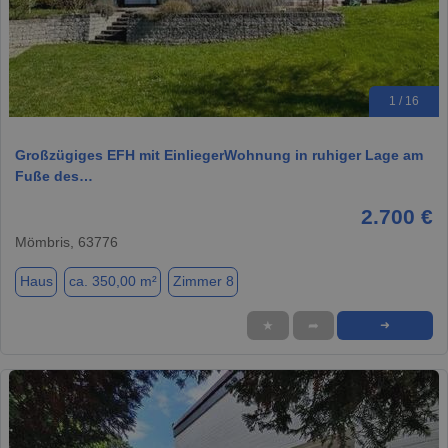
1 / 16
Großzügiges EFH mit EinliegerWohnung in ruhiger Lage am
Fuße des…
2.700 €
Mömbris, 63776
Haus
ca. 350,00 m²
Zimmer 8
★
➦
➜