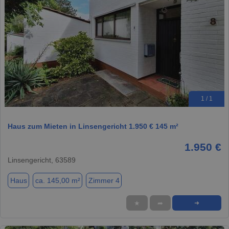
1 / 1
Haus zum Mieten in Linsengericht 1.950 € 145 m²
1.950 €
Linsengericht, 63589
Haus
ca. 145,00 m²
Zimmer 4
★
➦
➜