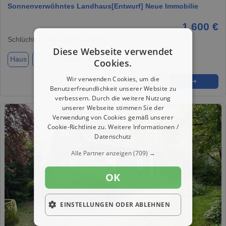
Sonnenverwöhntes Landhaus[Entwurf] Neue Immobilie
1.600 €
Schlüchtern-Gundhelm, 36381
Diese Webseite verwendet
Haus
ca. 150,00 m²
Zimmer 3
Cookies.
Wir verwenden Cookies, um die
★
➦
➜
Benutzerfreundlichkeit unserer Website zu
verbessern. Durch die weitere Nutzung
unserer Webseite stimmen Sie der
Verwendung von Cookies gemäß unserer
Cookie-Richtlinie zu.
Weitere Informationen /
Datenschutz
Alle Partner anzeigen
(709) →
OK
EINSTELLUNGEN ODER ABLEHNEN