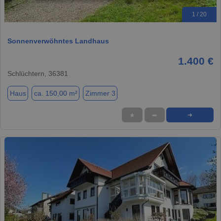
1 / 20
Sonnenverwöhntes Landhaus
1.400 €
Schlüchtern, 36381
Haus
ca. 150,00 m²
Zimmer 3
★
➦
➜