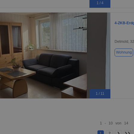
1 / 4
4-ZKB-Erdg
Detmold, 3
Wohnung
1 / 11
1 - 10 von 14
1
2
❯
❯❯