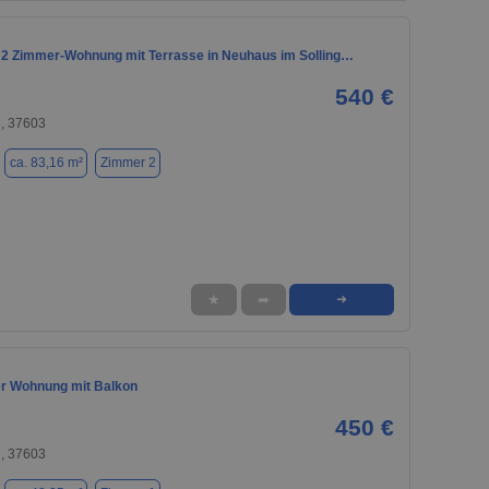
 2 Zimmer-Wohnung mit Terrasse in Neuhaus im Solling…
540 €
, 37603
ca. 83,16 m²
Zimmer 2
★
➦
➜
er Wohnung mit Balkon
450 €
, 37603