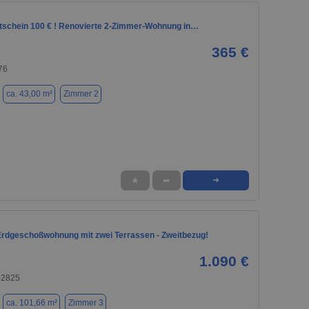
tschein 100 € ! Renovierte 2-Zimmer-Wohnung in…
365 €
76
ca. 43,00 m²
Zimmer 2
★
➦
➜
Erdgeschoßwohnung mit zwei Terrassen - Zweitbezug!
1.090 €
32825
ca. 101,66 m²
Zimmer 3