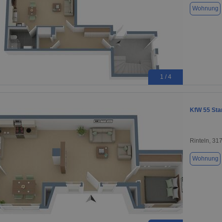
Wohnung
1 / 4
KfW 55 Sta
Rinteln, 31
Wohnung