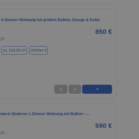
 4-Zimmer-Wohnung mit großem Balkon, Garage & Keller
850 €
737
ca. 104,00 m²
Zimmer 4
★
➦
➜
ndard: Moderne 1-Zimmer-Wohnung mit Balkon –…
590 €
737