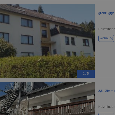
großzügige
Holzminden
Wohnung
1 / 5
2,5 - Zimm
Holzminden