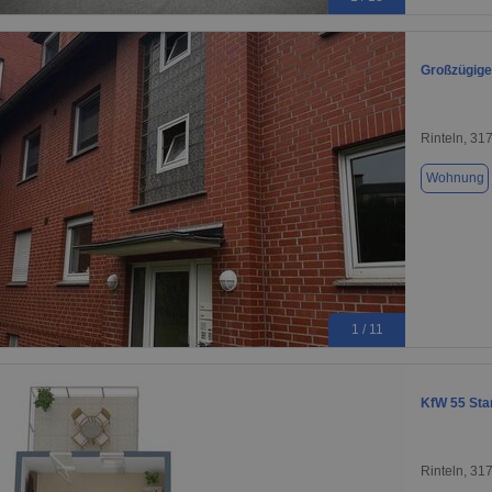
Großzügige
Rinteln, 31
Wohnung
1 / 11
KfW 55 Sta
Rinteln, 31