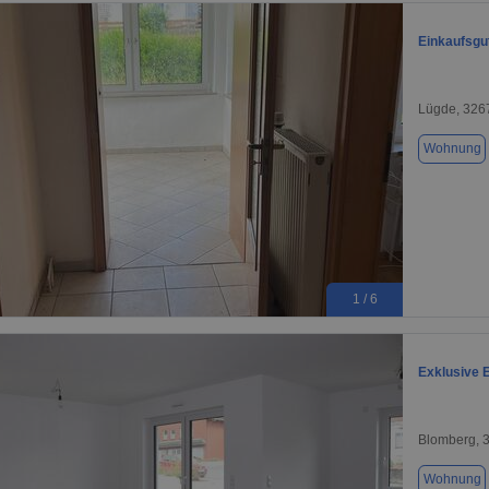
Einkaufsgu
Lügde, 326
Wohnung
1 / 6
Exklusive 
Blomberg, 
Wohnung