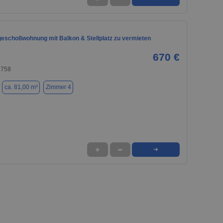
eschoßwohnung mit Balkon & Stellplatz zu vermieten
670 €
2758
ca. 81,00 m²
Zimmer 4
★
➦
➜