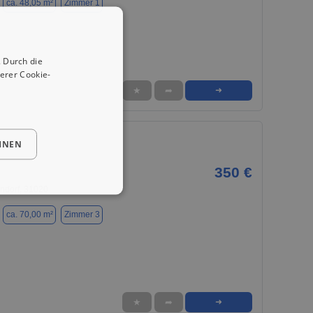
ca. 48,05 m²
Zimmer 1
 Durch die
erer Cookie-
★
➦
➜
HNEN
im OG
350 €
dorf, 31020
ca. 70,00 m²
Zimmer 3
★
➦
➜