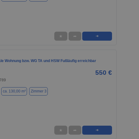
★
➦
➜
ale Wohnung bzw. WG TA und HSW Fußläufig erreichbar
550 €
789
ca. 130,00 m²
Zimmer 3
★
➦
➜