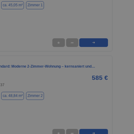
ca. 45,05 m²
Zimmer 1
★
➦
➜
ndard: Moderne 2-Zimmer-Wohnung – kernsaniert und…
585 €
737
ca. 48,84 m²
Zimmer 2
★
➦
➜