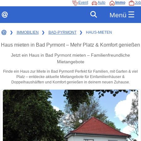
Event
Auto
Immo
Job
☰
Menü
❯
IMMOBILIEN
❯
BAD-PYRMONT
❯
HAUS-MIETEN
Haus mieten in Bad Pyrmont – Mehr Platz & Komfort genießen
Jetzt ein Haus in Bad Pyrmont mieten – Familienfreundliche
Mietangebote
Finde ein Haus zur Miete in Bad Pyrmont! Perfekt für Familien, mit Garten & viel
Platz – entdecke aktuelle Mietangebote für Einfamilienhäuser &
Doppelhaushälften und Komfort genießen in deinem neuen Zuhause.