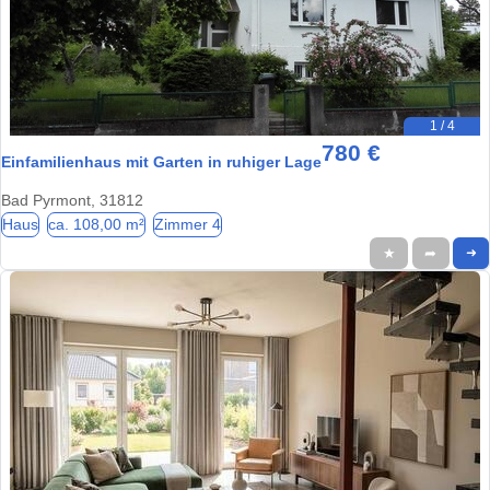
1 / 4
780 €
Einfamilienhaus mit Garten in ruhiger Lage
Bad Pyrmont, 31812
Haus
ca. 108,00 m²
Zimmer 4
★
➦
➜