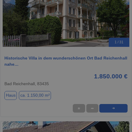
1 / 31
Historische Villa in dem wunderschönen Ort Bad Reichenhall
nahe…
1.850.000 €
Bad Reichenhall, 83435
Haus
ca. 1.150,00 m²
★
➦
➜