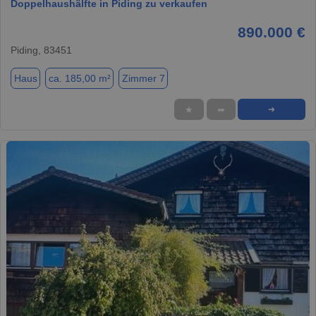
Doppelhaushälfte in Piding zu verkaufen
890.000 €
Piding, 83451
Haus
ca. 185,00 m²
Zimmer 7
★
➦
➜