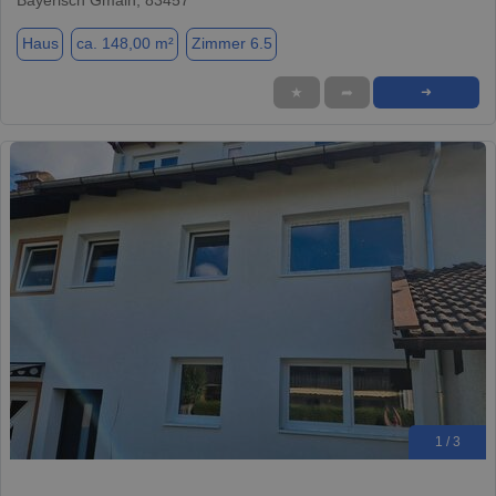
Haus
ca. 148,00 m²
Zimmer 6.5
★
➦
➜
1 / 3