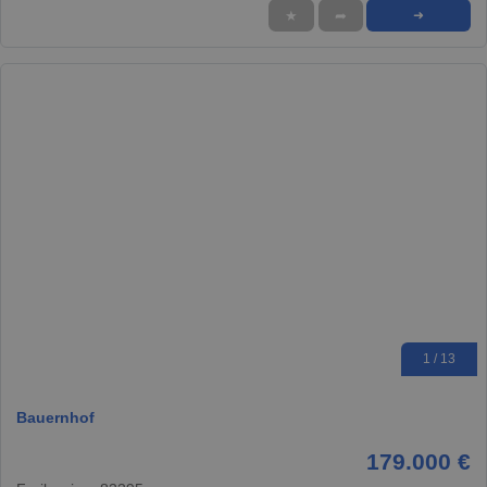
★
➦
➜
1 / 13
Bauernhof
179.000 €