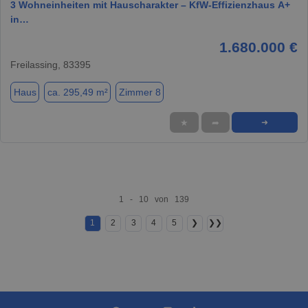
3 Wohneinheiten mit Hauscharakter – KfW-Effizienzhaus A+
in…
1.680.000 €
Freilassing, 83395
Haus
ca. 295,49 m²
Zimmer 8
★
➦
➜
1 - 10 von 139
1
2
3
4
5
❯
❯❯