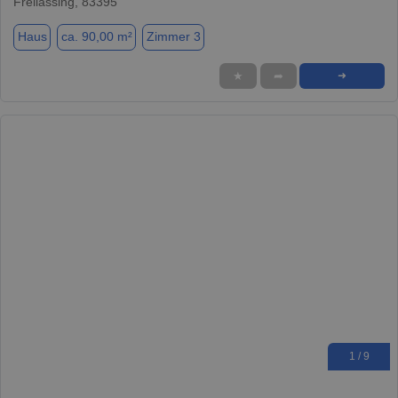
Freilassing, 83395
Haus
ca. 90,00 m²
Zimmer 3
★
➦
➜
1 / 9