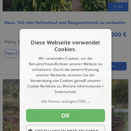
1 / 12
Haus, Teil oder Vollverkauf und Baugrundstück zu verkaufen
299.000 €
Diese Webseite verwendet
Piding, 83451
Cookies.
Haus
ca. 196,00 m²
Zimmer 8
Wir verwenden Cookies, um die
Benutzerfreundlichkeit unserer Website zu
★
➦
➜
verbessern. Durch die weitere Nutzung
unserer Webseite stimmen Sie der
Verwendung von Cookies gemäß unserer
Cookie-Richtlinie zu.
Weitere Informationen /
Datenschutz
Alle Partner anzeigen
(709) →
OK