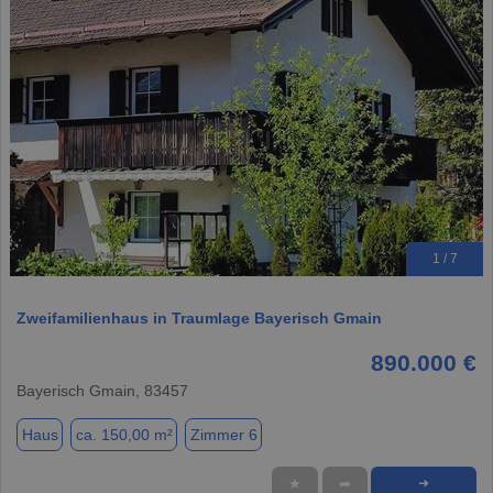
1 / 7
Zweifamilienhaus in Traumlage Bayerisch Gmain
890.000 €
Bayerisch Gmain, 83457
Haus
ca. 150,00 m²
Zimmer 6
★
➦
➜