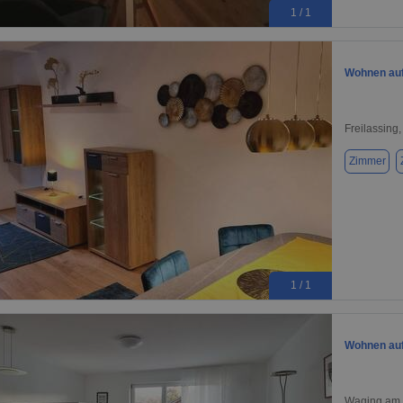
1 / 1
Wohnen auf 
Freilassing
Zimmer
1 / 1
Wohnen auf
Waging am 