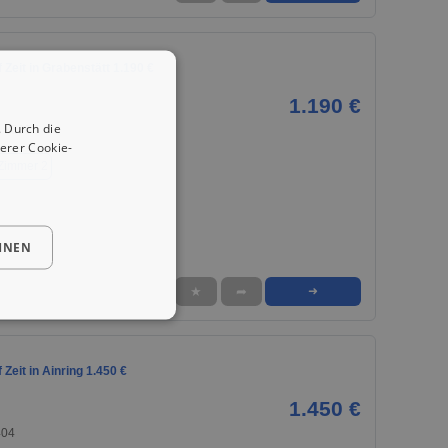
Zeit in Grabenstätt 1.190 €
1.190 €
 Durch die
, 83355
erer Cookie-
Zimmer 2
HNEN
★
➦
➜
Zeit in Ainring 1.450 €
1.450 €
404