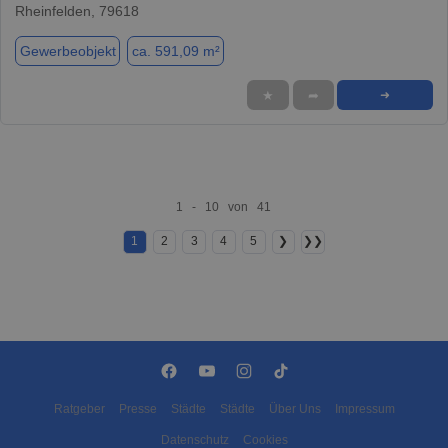
Rheinfelden, 79618
Gewerbeobjekt
ca. 591,09 m²
★
➦
➜
1 - 10 von 41
1
2
3
4
5
❯
❯❯
Ratgeber
Presse
Städte
Städte
Über Uns
Impressum
Datenschutz
Cookies