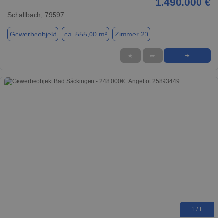
1.490.000 €
Schallbach, 79597
Gewerbeobjekt
ca. 555,00 m²
Zimmer 20
★
➦
➜
1 / 1