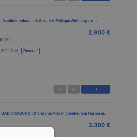
 Architektenhaus mit Garten & EinliegerWohnung zur…
2.900 €
 61479
. 306,40 m²
Zimmer 9
★
➦
➜
 BAD HOMBURG: Charmante Villa mit gepflegtem Garten in…
3.300 €
g vor der Höhe, 61350