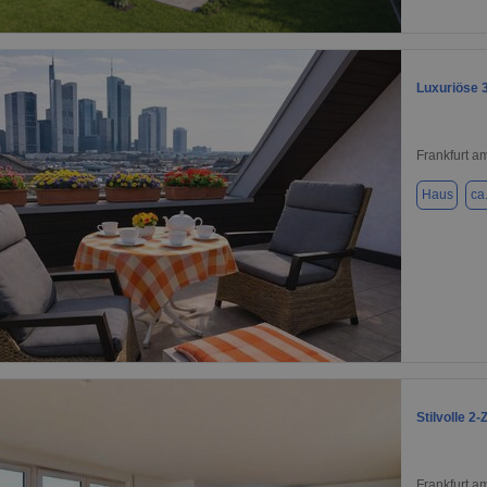
1 / 1
Luxuriöse 
Frankfurt a
Haus
ca
1 / 8
Stilvolle 
Frankfurt a