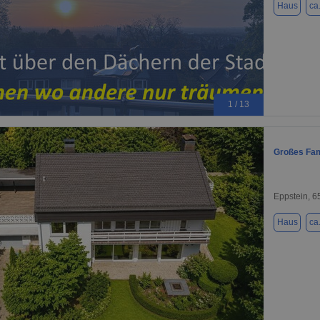
Haus
ca
1 / 13
Großes Fam
Eppstein, 
Haus
ca