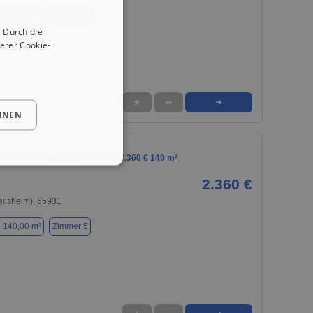
. 227,00 m²
Zimmer 5
 Durch die
erer Cookie-
★
➦
➜
HNEN
eten in Frankfurt (Zeilsheim) 2.360 € 140 m²
2.360 €
Zeilsheim), 65931
. 140,00 m²
Zimmer 5