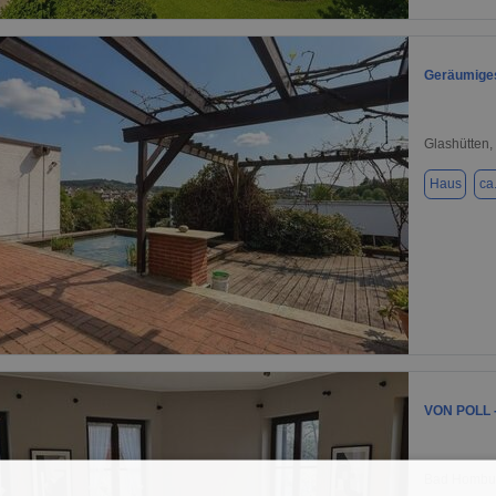
1 / 31
Geräumiges
Glashütten,
Haus
ca
1 / 11
VON POLL -
Bad Hombur