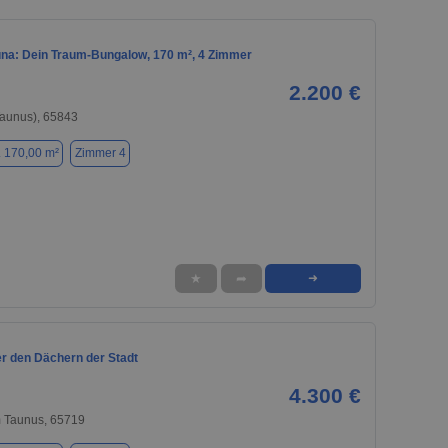
una: Dein Traum-Bungalow, 170 m², 4 Zimmer
2.200 €
Taunus), 65843
. 170,00 m²
Zimmer 4
★
➦
➜
er den Dächern der Stadt
4.300 €
 Taunus, 65719