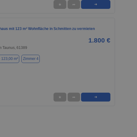
★
➦
➜
nhaus mit 123 m² Wohnfläche in Schmitten zu vermieten
1.800 €
im Taunus, 61389
. 123,00 m²
Zimmer 4
★
➦
➜