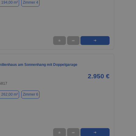
. 194,00 m²
Zimmer 4
★
➦
➜
ilienhaus am Sonnenhang mit Doppelgarage
2.950 €
65817
. 262,00 m²
Zimmer 6
★
➦
➜