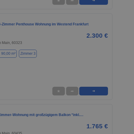
★
➦
➜
3-Zimmer Penthouse Wohnung im Westend Frankfurt
2.300 €
m Main, 60323
. 90,00 m²
Zimmer 3
★
➦
➜
2-Zimmer-Wohnung mit großzügigem Balkon *inkl.…
1.765 €
m Main, 60435