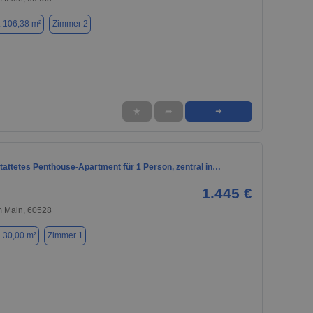
. 106,38 m²
Zimmer 2
★
➦
➜
tattetes Penthouse-Apartment für 1 Person, zentral in…
1.445 €
m Main, 60528
. 30,00 m²
Zimmer 1