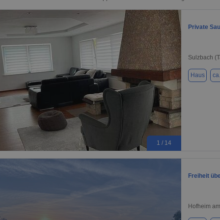
Private Sa
Sulzbach (
Haus
ca
1 / 14
Freiheit üb
Hofheim am