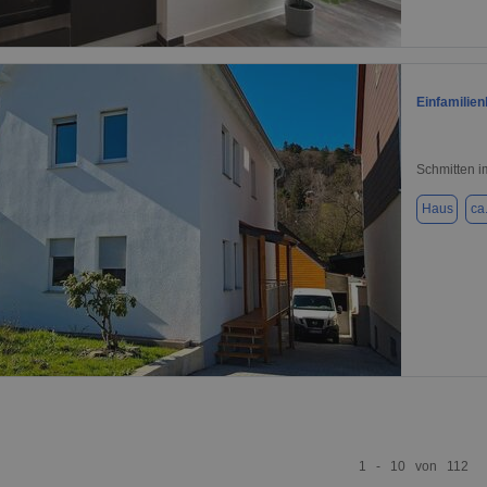
1 / 5
Einfamilie
Schmitten 
Haus
ca
1 / 18
1 - 10 von 112