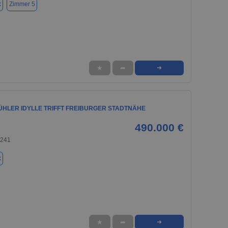
k
Zimmer 5
★
➦
➜
ÜHLER IDYLLE TRIFFT FREIBURGER STADTNÄHE
490.000 €
9241
k
★
➦
➜