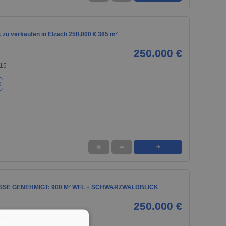
 zu verkaufen in Elzach 250.000 € 385 m²
250.000 €
215
k
★
➦
➜
SSE GENEHMIGT: 900 M² WFL + SCHWARZWALDBLICK
250.000 €
215