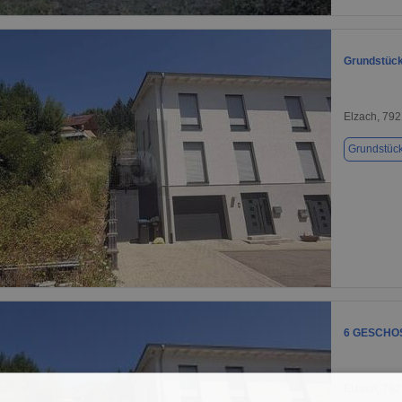
1 / 4
Grundstück
Elzach, 79
Grundstüc
1 / 1
6 GESCHO
Elzach, 79