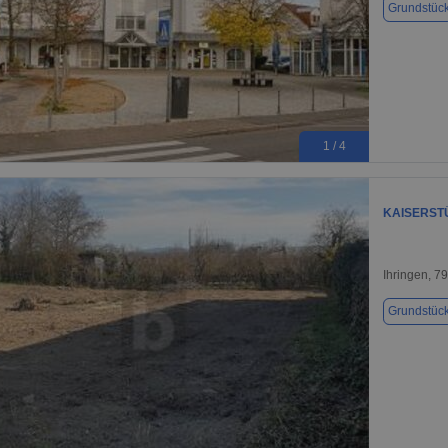
Grundstüc
1 / 4
KAISERST
Ihringen, 7
Grundstüc