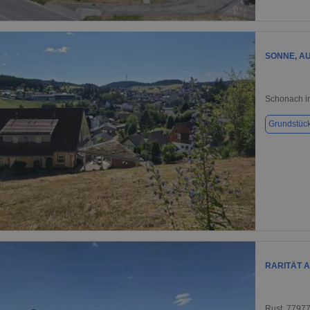
1 / 2
SONNE, A
Schonach i
Grundstüc
1 / 6
RARITÄT 
Rust, 7797