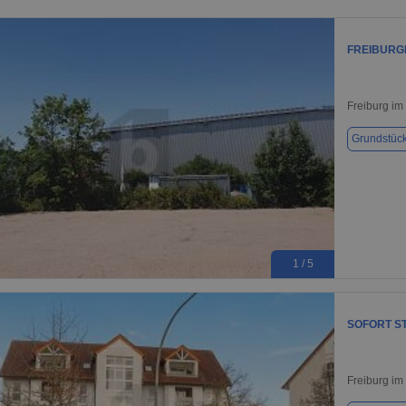
FREIBURG
Freiburg im
Grundstüc
1 / 5
SOFORT ST
Freiburg im