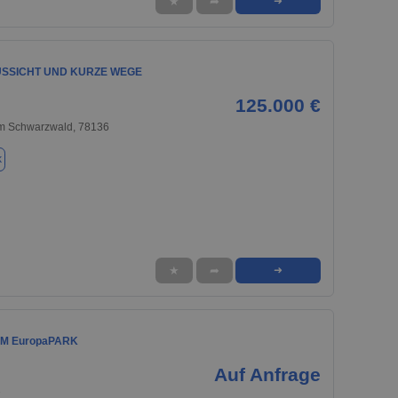
★
➦
➜
USSICHT UND KURZE WEGE
125.000 €
m Schwarzwald, 78136
k
★
➦
➜
AM EuropaPARK
Auf Anfrage
7