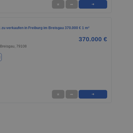
★
➦
➜
zu verkaufen in Freiburg im Breisgau 370.000 € 1 m²
370.000 €
 Breisgau, 79108
k
★
➦
➜