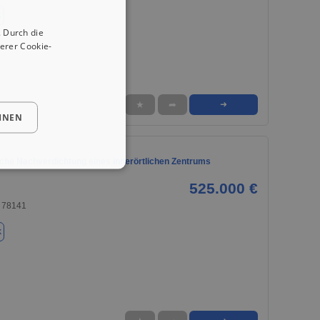
k
 Durch die
erer Cookie-
★
➦
➜
HNEN
iche Nachverdichtung eines innerörtlichen Zentrums
525.000 €
 78141
k