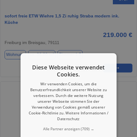
sofort freie ETW Wiehre 1,5 Zi ruhig Straba modern ink.
Küche
219.000 €
Freiburg im Breisgau, 79111
Wohnung
ca. 36,00 m²
Zimmer 1.5
Diese Webseite verwendet
★
➦
➜
Cookies.
Wir verwenden Cookies, um die
Benutzerfreundlichkeit unserer Website zu
verbessern. Durch die weitere Nutzung
unserer Webseite stimmen Sie der
Verwendung von Cookies gemäß unserer
Cookie-Richtlinie zu.
Weitere Informationen /
Datenschutz
Alle Partner anzeigen
(709) →