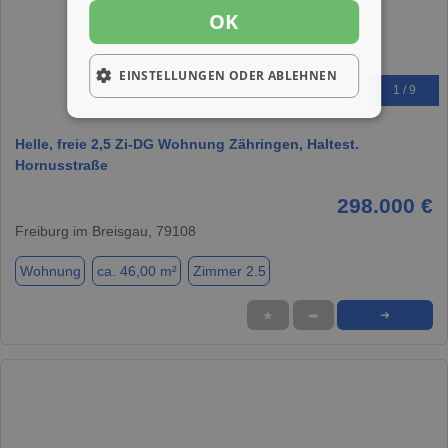
OK
EINSTELLUNGEN ODER ABLEHNEN
1 / 9
Helle, freie 2,5 Zi-DG Wohnung Zähringen, Haltest.
Hornusstraße
298.000 €
Freiburg im Breisgau, 79108
Wohnung
ca. 46,00 m²
Zimmer 2.5
★
➦
➜