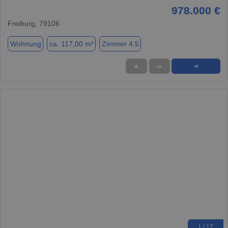
978.000 €
Freiburg, 79106
Wohnung
ca. 117,00 m²
Zimmer 4.5
★
➦
➜
1 / 17