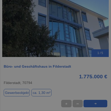
1 / 5
Büro- und Geschäftshaus in Filderstadt
1.775.000 €
Filderstadt, 70794
Gewerbeobjekt
ca. 1,30 m²
★
➦
➜