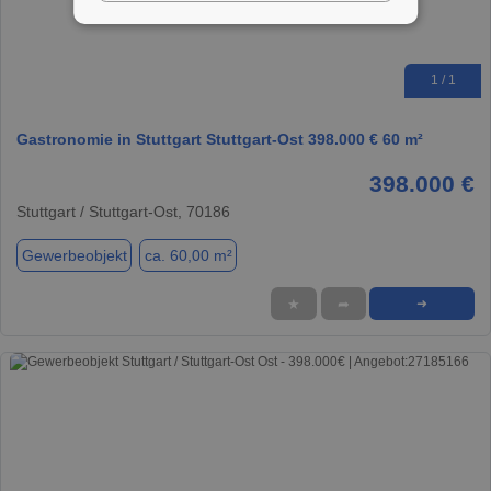
1 / 1
Gastronomie in Stuttgart Stuttgart-Ost 398.000 € 60 m²
398.000 €
Stuttgart / Stuttgart-Ost, 70186
Gewerbeobjekt
ca. 60,00 m²
★
➦
➜