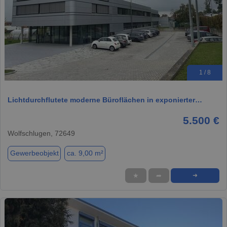
1 / 8
Lichtdurchflutete moderne Büroflächen in exponierter…
5.500 €
Wolfschlugen, 72649
Gewerbeobjekt
ca. 9,00 m²
★
➦
➜