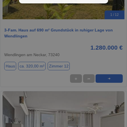
1 / 12
3-Fam. Haus auf 690 m² Grundstück in ruhiger Lage von
Wendlingen
1.280.000 €
Wendlingen am Neckar, 73240
Haus
ca. 320,00 m²
Zimmer 12
★
➦
➜