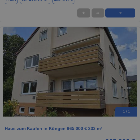
★
➦
➜
1 / 1
Haus zum Kaufen in Köngen 665.000 € 233 m²