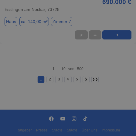
690.000 €
Esslingen am Neckar, 73728
Haus
ca. 140,00 m²
Zimmer 7
★
➦
➜
1 - 10 von 500
1
2
3
4
5
❯
❯❯
Ratgeber
Presse
Städte
Städte
Über Uns
Impressum