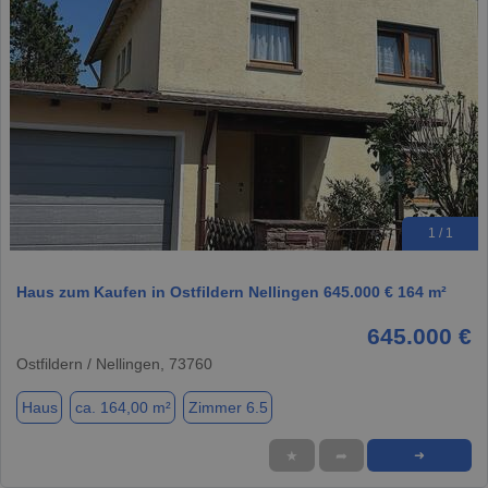
1 / 1
Haus zum Kaufen in Ostfildern Nellingen 645.000 € 164 m²
645.000 €
Ostfildern / Nellingen, 73760
Haus
ca. 164,00 m²
Zimmer 6.5
★
➦
➜