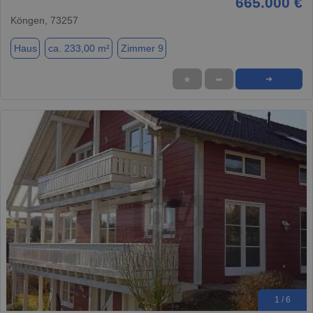
665.000 €
Köngen, 73257
Haus
ca. 233,00 m²
Zimmer 9
★
➦
➜
1 / 6