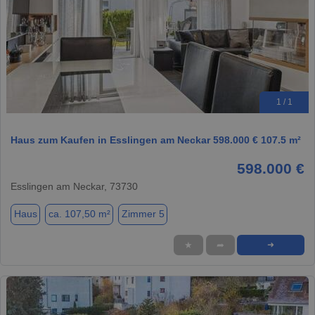
1 / 1
Haus zum Kaufen in Esslingen am Neckar 598.000 € 107.5 m²
598.000 €
Esslingen am Neckar, 73730
Haus
ca. 107,50 m²
Zimmer 5
★
➦
➜