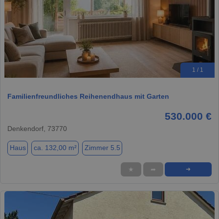
1 / 1
Familienfreundliches Reihenendhaus mit Garten
530.000 €
Denkendorf, 73770
Haus
ca. 132,00 m²
Zimmer 5.5
★
➦
➜