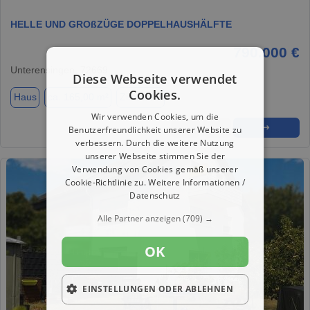
HELLE UND GROßZÜGE DOPPELHAUSHÄLFTE
790.000 €
Unterensingen, 72669
Diese Webseite verwendet
Cookies.
Haus
ca. 165,00 m²
Zimmer 6
Wir verwenden Cookies, um die
★
➦
➜
Benutzerfreundlichkeit unserer Website zu
verbessern. Durch die weitere Nutzung
unserer Webseite stimmen Sie der
Verwendung von Cookies gemäß unserer
Cookie-Richtlinie zu.
Weitere Informationen /
Datenschutz
Alle Partner anzeigen
(709) →
OK
EINSTELLUNGEN ODER ABLEHNEN